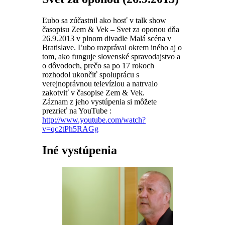
Ľubo sa zúčastnil ako hosť v talk show
časopisu Zem & Vek – Svet za oponou dňa
26.9.2013 v plnom divadle Malá scéna v
Bratislave. Ľubo rozprával okrem iného aj o
tom, ako funguje slovenské spravodajstvo a
o dôvodoch, prečo sa po 17 rokoch
rozhodol ukončiť spoluprácu s
verejnoprávnou televíziou a natrvalo
zakotviť v časopise Zem & Vek.
Záznam z jeho vystúpenia si môžete
prezrieť na YouTube :
http://www.youtube.com/watch?
v=qc2tPh5RAGg
Iné vystúpenia