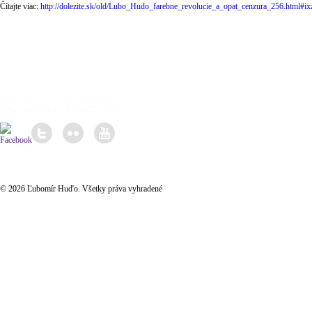
Čítajte viac:
http://dolezite.sk/old/Lubo_Hudo_farebne_revolucie_a_opat_cenzura_256.html#
SOCIÁLNE SIETE :
© 2026 Ľubomír Huďo. Všetky práva vyhradené