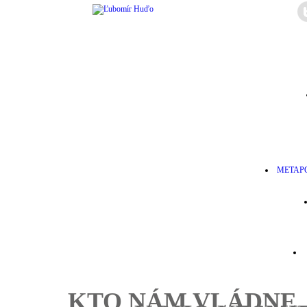
METAPO
KTO NÁM VLÁDNE, 