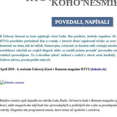
KOHO NESMIE
POVEDALI, NAPÍSALI
K Ľubovej činnosti sa často vyjadrujú rôzni ľudia. Raz pozitívne, inokedy negatívne. D
RTVS) pravidelne prichádzali listy a e-maily, v ktorých diváci vyjadrovali vďaku za nov
komentár na tému, kde iní mlčali. Samozrejme, existovalo (a dozaista stále existuje) mnoho
nesúhlasne vykričali na svojich blogoch alebo sa snažili priamo presadiť personálne 
redakcii spravodajstva. Tu si dovolíme vybrať niektoré z reakcií z oboch strán barikády.
Ľubovu adresu, prosím pošlite nám ich.
Apríl 2010 – k zrušeniu Ľubovej účasti v Rannom magazíne RTVS (
dolezite.sk
)
Kladivo cenzúry opäť dopadlo na rubriku Luba Huďa. Od marca bude v Rannom magazíne spr
konci, takže magazín ako taký bude bez spravodajských a politických tém a tým sa pravdepodo
rubriky. Elegantne ako programová zmena, ktorá nemá nič spoločné s cenzúrou.