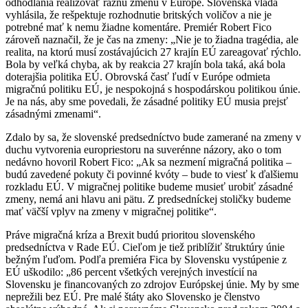
odhodlania realizovať ráznu zmenu v Európe. Slovenská vláda
vyhlásila, že rešpektuje rozhodnutie britských voličov a nie je
potrebné mať k nemu žiadne komentáre. Premiér Robert Fico
zároveň naznačil, že je čas na zmeny: „Nie je to žiadna tragédia, ale
realita, na ktorú musí zostávajúcich 27 krajín EÚ zareagovať rýchlo.
Bola by veľká chyba, ak by reakcia 27 krajín bola taká, aká bola
doterajšia politika EÚ. Obrovská časť ľudí v Európe odmieta
migračnú politiku EÚ, je nespokojná s hospodárskou politikou únie.
Je na nás, aby sme povedali, že zásadné politiky EÚ musia prejsť
zásadnými zmenami“.
Zdalo by sa, že slovenské predsedníctvo bude zamerané na zmeny v
duchu vytvorenia europriestoru na suverénne názory, ako o tom
nedávno hovoril Robert Fico: „Ak sa nezmení migračná politika –
budú zavedené pokuty či povinné kvóty – bude to viesť k ďalšiemu
rozkladu EÚ. V migračnej politike budeme musieť urobiť zásadné
zmeny, nemá ani hlavu ani pätu. Z predsedníckej stoličky budeme
mať väčší vplyv na zmeny v migračnej politike“.
Práve migračná kríza a Brexit budú prioritou slovenského
predsedníctva v Rade EÚ. Cieľom je tiež priblížiť štruktúry únie
bežným ľuďom. Podľa premiéra Fica by Slovensku vystúpenie z
EÚ uškodilo: „86 percent všetkých verejných investícií na
Slovensku je financovaných zo zdrojov Európskej únie. My by sme
neprežili bez EÚ. Pre malé štáty ako Slovensko je členstvo