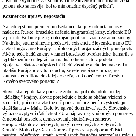
absolútne výhodné. Ak si porovnáme Slovensko pred rokom 2004 a
potom, ako sa rozvíja, bol to mimoriadne úspešný príbeh“.
Kozmetické úpravy nepostačia
Na jednej strane premiér predsedajúcej krajiny odmieta úniový
nátlak na Rusko, bruselské riešenia imigrantskej krízy, zlyhanie EÚ
v prípade Británie pre jej doterajšiu politiku a žiada zásadné zmeny.
Na druhej strane si nevie predstaviť existenciu Slovenska mimo EÚ
alebo fungovanie Európy na úplne iných organizačných princípoch.
Aké to teda budú zmeny v rámci bruselskej byrokratickej kamarily s
jej blúznením o integračnom nadnárodnom štáte v podobe
Spojených štátov európskych? Budú zásadné alebo len na chvíľu
ukolíšu Európanov v tom duchu, že referendá síce hrozia, no
karavána eurofilov ide ďalej do cieľa, ku konečnému víťazstvu
Nového svetového poriadku?
Slovenská republika v podstate zohrá na pol roka úlohu malej
„dôležitej“ krajiny, slovne porebeluje a bude sa oháňať víziami o
zmenách, pričom sa vlastne nič podstatné nezmení a vystrieda ju
ďalší štatista – Malta. Bolo by naivné domnievať sa, že Slovensko
výrazne ovplyvní ďalší chod EÚ a nápravu jej vnútorných pomerov,
či nebodaj prispeje k demaskovaniu skutočných zámerov
europrojektantov z tieňových, nikým nevolených a vplyvných
štruktúr. Mohlo by však naštartovať proces, s podporou ďalších
malých „dôležitých“ krajín, ktorý aspoň čiastočne pribrzdí realizáciu