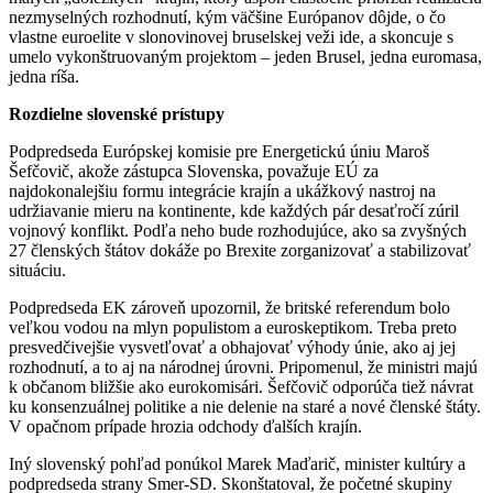
nezmyselných rozhodnutí, kým väčšine Európanov dôjde, o čo
vlastne euroelite v slonovinovej bruselskej veži ide, a skoncuje s
umelo vykonštruovaným projektom – jeden Brusel, jedna euromasa,
jedna ríša.
Rozdielne slovenské prístupy
Podpredseda Európskej komisie pre Energetickú úniu Maroš
Šefčovič, akože zástupca Slovenska, považuje EÚ za
najdokonalejšiu formu integrácie krajín a ukážkový nastroj na
udržiavanie mieru na kontinente, kde každých pár desaťročí zúril
vojnový konflikt. Podľa neho bude rozhodujúce, ako sa zvyšných
27 členských štátov dokáže po Brexite zorganizovať a stabilizovať
situáciu.
Podpredseda EK zároveň upozornil, že britské referendum bolo
veľkou vodou na mlyn populistom a euroskeptikom. Treba preto
presvedčivejšie vysvetľovať a obhajovať výhody únie, ako aj jej
rozhodnutí, a to aj na národnej úrovni. Pripomenul, že ministri majú
k občanom bližšie ako eurokomisári. Šefčovič odporúča tiež návrat
ku konsenzuálnej politike a nie delenie na staré a nové členské štáty.
V opačnom prípade hrozia odchody ďalších krajín.
Iný slovenský pohľad ponúkol Marek Maďarič, minister kultúry a
podpredseda strany Smer-SD. Skonštatoval, že početné skupiny