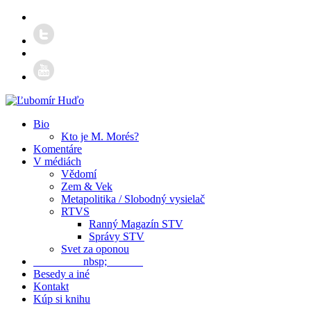
Bio
Kto je M. Morés?
Komentáre
V médiách
Vědomí
Zem & Vek
Metapolitika / Slobodný vysielač
RTVS
Ranný Magazín STV
Správy STV
Svet za oponou
nbsp;
Besedy a iné
Kontakt
Kúp si knihu