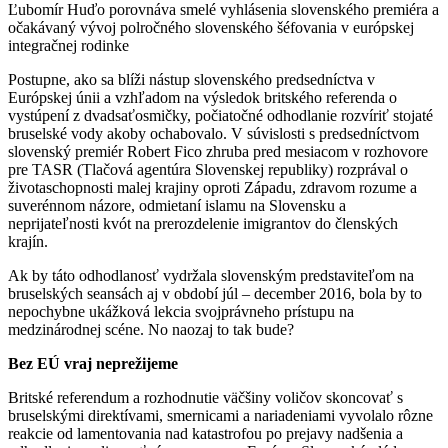
Ľubomír Huďo porovnáva smelé vyhlásenia slovenského premiéra a
očakávaný vývoj polročného slovenského šéfovania v európskej
integračnej rodinke
Postupne, ako sa blíži nástup slovenského predsedníctva v
Európskej únii a vzhľadom na výsledok britského referenda o
vystúpení z dvadsaťosmičky, počiatočné odhodlanie rozvíriť stojaté
bruselské vody akoby ochabovalo. V súvislosti s predsedníctvom
slovenský premiér Robert Fico zhruba pred mesiacom v rozhovore
pre TASR (Tlačová agentúra Slovenskej republiky) rozprával o
životaschopnosti malej krajiny oproti Západu, zdravom rozume a
suverénnom názore, odmietaní islamu na Slovensku a
neprijateľnosti kvót na prerozdelenie imigrantov do členských
krajín.
Ak by táto odhodlanosť vydržala slovenským predstaviteľom na
bruselských seansách aj v období júl – december 2016, bola by to
nepochybne ukážková lekcia svojprávneho prístupu na
medzinárodnej scéne. No naozaj to tak bude?
Bez EÚ vraj neprežijeme
Britské referendum a rozhodnutie väčšiny voličov skoncovať s
bruselskými direktívami, smernicami a nariadeniami vyvolalo rôzne
reakcie od lamentovania nad katastrofou po prejavy nadšenia a