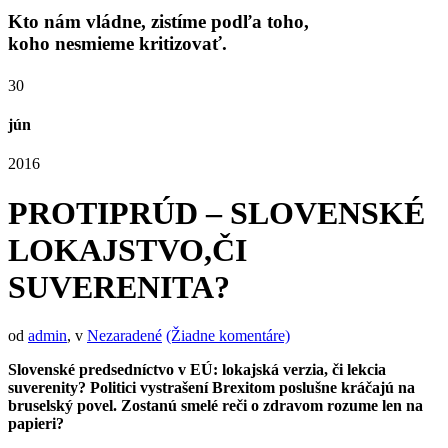
Kto nám vládne, zistíme podľa toho,
koho nesmieme kritizovať.
30
jún
2016
PROTIPRÚD – SLOVENSKÉ
LOKAJSTVO,ČI
SUVERENITA?
od
admin
,
v
Nezaradené
(Žiadne komentáre)
Slovenské predsedníctvo v EÚ: lokajská verzia, či lekcia
suverenity? Politici vystrašení Brexitom poslušne kráčajú na
bruselský povel. Zostanú smelé reči o zdravom rozume len na
papieri?