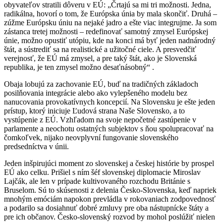
obyvateľov stratili dôveru v EÚ: „Črtajú sa mi tri možnosti. Jedna,
radikálna, hovorí o tom, že Európska únia by mala skončiť. Druhá –
zúžme Európsku úniu na nejaké jadro a ešte viac integrujme. Ja som
zástanca tretej možnosti – redefinovať samotný zmysel Európskej
únie, možno opustiť utópiu, kde na konci má byť jeden nadnárodný
štát, a sústrediť sa na realistické a užitočné ciele. A presvedčiť
verejnosť, že EÚ má zmysel, a pre taký štát, ako je Slovenská
republika, je ten zmysel možno desaťnásobný“ .
Obaja lobujú za zachovanie EÚ, buď na tradičných základoch
posilňovania integrácie alebo ako vylepšeného modelu bez
nanucovania provokatívnych koncepcií. Na Slovensku je ešte jeden
prístup, ktorý iniciuje Ľudová strana Naše Slovensko, a to
vystúpenie z EÚ. Vzhľadom na svoje nepočetné zastúpenie v
parlamente a neochotu ostatných subjektov s ňou spolupracovať na
čomkoľvek, nijako neovplyvní fungovanie slovenského
predsedníctva v únii.
Jeden inšpirujúci moment zo slovenskej a českej histórie by prospel
EÚ ako celku. Prišiel s ním šéf slovenskej diplomacie Miroslav
Lajčák, ale len v prípade kultivovaného rozchodu Británie s
Bruselom. Sú to skúsenosti z delenia Česko-Slovenska, keď napriek
mnohým emóciám napokon prevládla v rokovaniach zodpovednosť
a podarilo sa dosiahnuť dobré zmluvy pre oba nástupnícke štáty a
pre ich občanov. Česko-slovenský rozvod by mohol poslúžiť nielen