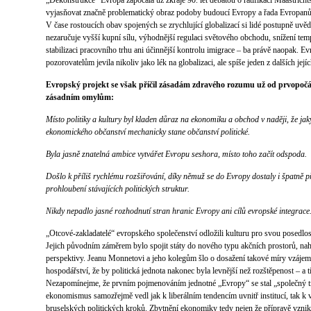
„Dekonstrukce“ Evropa započala už zkraje 90. let debatou o ratifikaci Maastricht
vyjasňovat značně problematický obraz podoby budoucí Evropy a řada Evropanů 
V čase rostoucích obav spojených se zrychlující globalizací si lidé postupně uvě
nezaručuje vyšší kupní sílu, výhodnější regulaci světového obchodu, snížení temp
stabilizaci pracovního trhu ani účinnější kontrolu imigrace – ba právě naopak. 
pozorovatelům jevila nikoliv jako lék na globalizaci, ale spíše jeden z dalších její
Evropský projekt se však příčil zásadám zdravého rozumu už od prvopočát
zásadním omylům:
Místo politiky a kultury byl kladen důraz na ekonomiku a obchod v naději, že ja
ekonomického občanství mechanicky stane občanství politické.
Byla jasně znatelná ambice vytvářet Evropu seshora, místo toho začít odspoda.
Došlo k příliš rychlému rozšiřování, díky němuž se do Evropy dostaly i špatně p
prohloubení stávajících politických struktur.
Nikdy nepadlo jasné rozhodnutí stran hranic Evropy ani cílů evropské integrace
„Otcové-zakladatelé“ evropského společenství odložili kulturu pro svou posedlo
Jejich původním záměrem bylo spojit státy do nového typu akčních prostorů, nah
perspektivy. Jeanu Monnetovi a jeho kolegům šlo o dosažení takové míry vzájem
hospodářství, že by politická jednota nakonec byla levnější než rozštěpenost – a
Nezapomínejme, že prvním pojmenováním jednotné „Evropy“ se stal „společný tr
ekonomismus samozřejmě vedl jak k liberálním tendencím uvnitř institucí, tak k 
bruselských politických kroků. Zbytnění ekonomiky tedy nejen že přípravě vzni