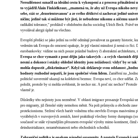
Nerozlišenost označil za ideální cestu k vykoupení a z procesu přináležení 
to vyjádřil Alain Finkielkraut, „znamená to, že aby už Evropa nikoho nevy
sebe, stát se ‚dezorientovanou‘ a ze svého dědictví si zachovat jedině univ
ničím; jedině tak si můžeme být jisti, že nebudeme nikomu a ničemu uzavř
radikální tolerance,“ prohlásil v obdobném duchu sociolog Ulrich Beck. Právě ten
vyvolával alergii úplně na všechno.
Evropští předáci se jako jediní na světě odmítají považovat za garanty historie, k
vedením tak Evropa do omrzení opakuje, že její vlastní minulost jí nemá co říci. 
eurobankovky: vidíme na nich pouze prázdné budovy či abstraktní architekturu, n
Evropa se chce vymanit z pout dějin jako takových – a svých vlastních dějin
nesmí a dokonce i otázky ohledně identity jsou nežádoucí: vždyť by se tak 
mohla dopustit „diskriminace“. Když tak deklaruje svou oddanost „hodnot
hodnoty rozhodně nepatří, že jsou společné všem lidem.
Zaměření na „hodnot
politické suverenitě ukazují na kolektivní bezmoc. Evropa neví, co chce udělat. Z
položit, protože by si mohla uvědomit, že nechce nic. A proč nic nechce? Protože 
vlastně je.
Důsledky této nejistoty jsou nezměrné. V oblasti imigrace prosazuje Evropská un
pro migranty, již členské státy nemohou měnit. Na poli průmyslu a obchodu zas
protekcionismu. Stržení všech bariér volnému trhu otevřelo Evropu masivnímu pří
vyráběných v rozvojových zemích, které praktikují všechny formy dumpingu (sociá
současně se stále výraznějším přesunem evropské výroby mimo kontinent, čímž
deindustrializace, nezaměstnanosti nebo obchodních schodků.
Zahraniční politika je opakem národní suverenity. A protože Evropská uni