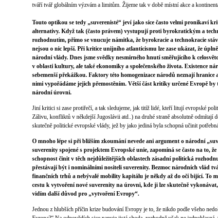
tváří tvář globálním výzvám a limitům. Žijeme tak v době místní akce a kontinent
Touto optikou se tedy „suverenisté“ jeví jako sice často velmi pronikaví kri
alternativy. Když tak (často právem) vystupují proti byrokratickým a te
rozhodnutím, přímo se vnucuje námitka, že byrokracie a technokracie stáv
nejsou o nic lepší. Při kritice unijního atlanticismu lze zase ukázat, že úp
národní vlády. Dnes jsme svědky nesmírného hnutí směřujícího k celosvěto
v oblasti kultury, ale také ekonomiky a společenského života. Existence ná
sebemenší překážkou. Faktory této homogenizace národů neznají hranice a
nimi vypořádáme jejich přemostěním. Větší část kritiky určené Evropě by
národní úrovni.
Jiní kritici si zase protiřečí, a tak sledujeme, jak titíž lidé, kteří litují evropské po
Zálivu, konfliktů v někdejší Jugoslávii atd..) na druhé straně absolutně odmítají
skutečně politické evropské vlády, jež by jako jediná byla schopná učinit potřebn
O mnoho lépe si při bližším zkoumání nevede ani argument o národní „suve
suverenity spojené s projektem Evropské unie, zapomíná se často na to, že 
schopnost činit v těch nejdůležitějších oblastech zásadní politická rozhodn
přestávají být i nominálními nositeli suverenity. Bezmoc národních vlád tv
finančních trhů a nebývalé mobility kapitálu je někdy až do očí bijící. To m
cestu k vytvoření nové suverenity na úrovni, kde ji lze skutečně vykonávat
vidím další důvod pro „vytvoření Evropy“.
Jednou z hlubších příčin krize budování Evropy je to, že nikdo podle všeho nedo