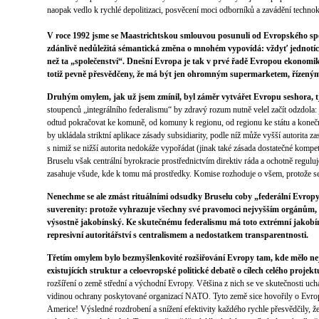
naopak vedlo k rychlé depolitizaci, posvěcení moci odborníků a zavádění techno
V roce 1992 jsme se Maastrichtskou smlouvou posunuli od Evropského spol
zdánlivě nedůležitá sémantická změna o mnohém vypovídá: vždyť jednotící 
než ta „společenství“. Dnešní Evropa je tak v prvé řadě Evropou ekonomiky a
totiž pevně přesvědčeny, že má být jen ohromným supermarketem, řízeným
Druhým omylem, jak už jsem zmínil, byl záměr vytvářet Evropu seshora, tj.
stoupenců „integrálního federalismu“ by zdravý rozum nutně velel začít odzdola: j
odtud pokračovat ke komuně, od komuny k regionu, od regionu ke státu a koneč
by ukládala striktní aplikace zásady subsidiarity, podle níž může vyšší autorita z
s nimiž se nižší autorita nedokáže vypořádat (jinak také zásada dostatečné komp
Bruselu však centrální byrokracie prostřednictvím direktiv ráda a ochotně reguluj
zasahuje všude, kde k tomu má prostředky. Komise rozhoduje o všem, protože s
Nenechme se ale zmást rituálními odsudky Bruselu coby „federální Evropy
suverenity: protože vyhrazuje všechny své pravomoci nejvyšším orgánům, l
výsostně jakobínský. Ke skutečnému federalismu má toto extrémní jakobín
represivní autoritářství s centralismem a nedostatkem transparentnosti.
Třetím omylem bylo bezmyšlenkovité rozšiřování Evropy tam, kde mělo nej
existujících struktur a celoevropské politické debatě o cílech celého projekt
rozšíření o země střední a východní Evropy. Většina z nich se ve skutečnosti uch
vidinou ochrany poskytované organizací NATO. Tyto země sice hovořily o Evrop
Americe! Výsledné rozdrobení a snížení efektivity každého rychle přesvědčily, ž