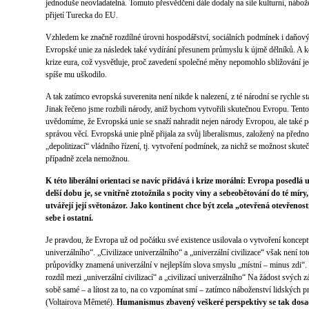
jednoduše neovladatelná. Tomuto přesvědčení dále dodaly na síle kulturní, nábo
přijetí Turecka do EU.
Vzhledem ke značně rozdílné úrovni hospodářství, sociálních podmínek i daňov
Evropské unie za následek také vydírání přesunem průmyslu k újmě dělníků. A ko
krize eura, což vysvětluje, proč zavedení společné měny nepomohlo sbližování j
spíše mu uškodilo.
A tak zatímco evropská suverenita není nikde k nalezení, z té národní se rychle s
Jinak řečeno jsme rozbili národy, aniž bychom vytvořili skutečnou Evropu. Tento
uvědomíme, že Evropská unie se snaží nahradit nejen národy Evropou, ale také p
správou věcí. Evropská unie plně přijala za svůj liberalismus, založený na předno
„depolitizací“ vládního řízení, tj. vytvoření podmínek, za nichž se možnost skute
případně zcela nemožnou.
K této liberální orientaci se navíc přidává i krize morální: Evropa posedlá 
delší dobu je, se vnitřně ztotožnila s pocity viny a sebeobětování do té míry,
utvářejí její světonázor. Jako kontinent chce být zcela „otevřená otevřenos
sebe i ostatní.
Je pravdou, že Evropa už od počátku své existence usilovala o vytvoření konceptu 
univerzálního“. „Civilizace univerzálního“ a „univerzální civilizace“ však není to
průpovídky znamená univerzální v nejlepším slova smyslu „místní – minus zdi“. 
rozdíl mezi „univerzální civilizací“ a „civilizací univerzálního“ Na žádost svých z
sobě samé – a lítost za to, na co vzpomínat smí – zatímco náboženství lidských p
(Voltairova Mêmeté).
Humanismus zbavený veškeré perspektivy se tak dosadi