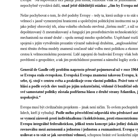
Evropa?“ Na odpovědích sice panuje jistá shoda, rozhodně však ne jednohlasná.
nepochybně vyvolává další,
snad ještě důležitější otázku: „čím by Evropa m
Nelze pochybovat o tom, že dvě podoby Evropy – tedy ta, která usiluje o to stát 
velmocí s jasně vymezenými hranicemi a společnými politickými institucemi na je
jako jediný obrovský trh, zóna volného obchodu otevřená „širému moři“, z níž se 
depolitizovaný či zneutralizovaný a fungující jen prostřednictvím technokratick
mechanismů na straně druhé – spolu nemají mnoho společného. Uspěchané rozšíře
spojená s jejím vytvářením prozatím výrazně nahrávají druhému, „anglosaskému
mezi těmito dvěma modely znamená současně také volbu mezi politikou a ekon
cestou k velmocenskému postavení. Lidé zapojení do budování Evropy však boh
povědomí o geopolitice, a tak jim protichůdnost pozemní a námořní logiky zcela 
Generál de Gaulle celý problém naprosto přesně pojmenoval už v roce 19
se Evropa stala evropskou. Evropská Evropa znamená takovou Evropu, kte
sebe, tj. stojí v centru světa a praktikuje svou vlastní politiku. Právě toto 
hlásí a podle svých slov touží po jejím uskutečnění, vědomě či bezděčně od
své samostatné politiky zůstala podřízena hlasu z druhé strany Atlantiku, 
uspokojivá.“
Evropa musí být civilizačním projektem – jinak není ničím. To ovšem pochopitel
lidech, kteří ji vybudují.
Podle mého přesvědčení odpovídá této představě au
se vymezí zároveň proti individualismu i kolektivismu, proti etnocentrismu 
Evropu integrálně federalistickou, jelikož tento koncept jako jediný dokáž
rovnováhu mezi autonomií a jednotou i jednotou a rozmanitostí. Evropa v
usilovat o to stát se jak suverénní velmocí,
schopnou bránit své konkrétní zájmy