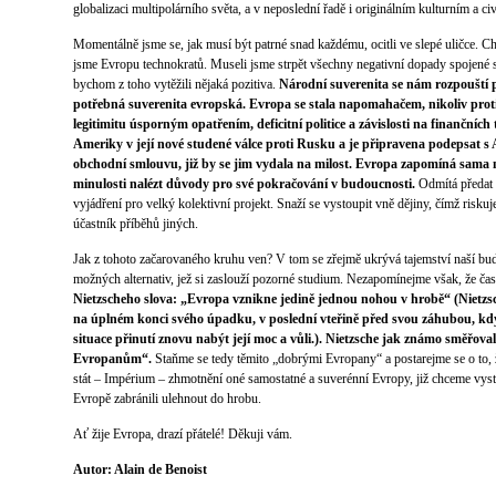
globalizaci multipolárního světa, a v neposlední řadě i originálním kulturním a ci
Momentálně jsme se, jak musí být patrné snad každému, ocitli ve slepé uličce. Cht
jsme Evropu technokratů. Museli jsme strpět všechny negativní dopady spojené 
bychom z toho vytěžili nějaká pozitiva.
Národní suverenita se nám rozpouští p
potřebná suverenita evropská. Evropa se stala napomahačem, nikoliv prot
legitimitu úsporným opatřením, deficitní politice a závislosti na finančních 
Ameriky v její nové studené válce proti Rusku a je připravena podepsat s
obchodní smlouvu, již by se jim vydala na milost. Evropa zapomíná sama n
minulosti nalézt důvody pro své pokračování v budoucnosti.
Odmítá předat d
vyjádření pro velký kolektivní projekt. Snaží se vystoupit vně dějiny, čímž riskuj
účastník příběhů jiných.
Jak z tohoto začarovaného kruhu ven? V tom se zřejmě ukrývá tajemství naší bu
možných alternativ, jež si zaslouží pozorné studium. Nezapomínejme však, že čas 
Nietzscheho slova: „Evropa vznikne jedině jednou nohou v hrobě“ (Nietzsc
na úplném konci svého úpadku, v poslední vteřině před svou záhubou, když
situace přinutí znovu nabýt její moc a vůli.). Nietzsche jak známo směřova
Evropanům“.
Staňme se tedy těmito „dobrými Evropany“ a postarejme se o to, 
stát – Impérium – zhmotnění oné samostatné a suverénní Evropy, již chceme vys
Evropě zabránili ulehnout do hrobu.
Ať žije Evropa, drazí přátelé! Děkuji vám.
Autor: Alain de Benoist