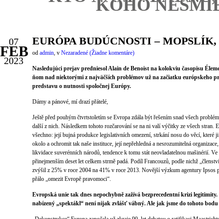
KOHO NESMIE
EURÓPA BUDÚCNOSTI – MOPSLÍK,
07
FEB
od
admin
,
v
Nezaradené
(Žiadne komentáre)
2023
Nasledujúci prejav predniesol Alain de Benoist na kolokviu časopisu Élem
ňom nad niektorými z najväčších problémov už na začiatku európskeho pr
predstavu o nutnosti spoločnej Európy.
Dámy a pánové, mí drazí přátelé,
Ještě před pouhým čtvrtstoletím se Evropa zdála být řešením snad všech problé
další z nich. Následkem tohoto rozčarování se na ni valí výčitky ze všech stran.
všechno: její bujná produkce legislativních omezení, strkání nosu do věcí, které ji
okolo a ochromit tak naše instituce, její nepřehledná a nesrozumitelná organizace,
likvidace suverénních národů, tendence k tomu stát neovladatelnou mašinérií. Ve
přinejmenším deset let celkem strmě padá. Podíl Francouzů, podle nichž „členstv
zvýšil z 25% v roce 2004 na 41% v roce 2013. Novější výzkum agentury Ipsos p
přálo „omezit Evropě pravomoci“.
Evropská unie tak dnes nepochybně zažívá bezprecedentní krizi legitimity. N
nabízený „spektákl“ není nijak zvlášť vábný. Ale jak jsme do tohoto bodu 