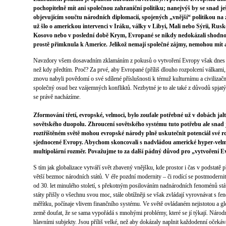
pochopitelně mít ani společnou zahraniční politiku; nanejvýš by se snad ješ
objevujícím součtu národních diplomacií, spojených „vnější“ politikou na 
už šlo o americkou intervenci v Iráku, války v Libyi, Mali nebo Sýrii, Rus
Kosovo nebo v poslední době Krym, Evropané se nikdy nedokázali shodnout
prostě přimknula k Americe. Jelikož nemají společné zájmy, nemohou mít an
Navzdory všem dosavadním zklamáním z pokusů o vytvoření Evropy však dnes 
než kdy předtím. Proč? Za prvé, aby Evropané (příliš dlouho rozpolcení válkami
znovu nabyli povědomí o své sdílené příslušnosti k témuž kulturnímu a civilizačn
společný osud bez vzájemných konfliktů. Nezbytné je to ale také z důvodů spja
se právě nacházíme.
Zformování třetí, evropské, velmoci, bylo zoufale potřebné už v dobách jal
sovětského duopolu. Zhroucení sovětského systému tuto potřebu ale snad j
roztříštěném světě mohou evropské národy plně uskutečnit potenciál své ro
sjednocené Evropy. Abychom skoncovali s nadvládou americké hyper-velmo
multipolární rozměr. Považujme to za další pádný důvod pro „vytvoření E
S tím jak globalizace vytváří svět zbavený vnějšku, kde prostor i čas v podstatě pře
větší bezmoc národních států. V éře pozdní modernity – či rodící se postmodernity 
od 30. let minulého století, s překotným posilováním nadnárodních fenoménů stáv
státy přišly o všechnu svou moc, stále obtížněji se však zvládají vyrovnávat s fe
měřítku, počínaje vlivem finančního systému. Ve světě ovládaném nejistotou a gl
země doufat, že se sama vypořádá s mnohými problémy, které se jí týkají. Národní 
hlavními subjekty. Jsou příliš velké, než aby dokázaly naplnit každodenní očekáv