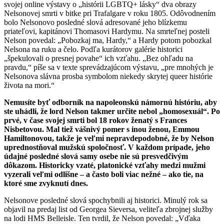
svojej online výstavy o „histórii LGBTQ+ lásky“ dva obrazy
Nelsonovej smrti v bitke pri Trafalgare v roku 1805. Odôvodnením
bolo Nelsonovo posledné slová adresované jeho blízkemu
priateľovi, kapitánovi Thomasovi Hardymu. Na smrteľnej posteli
Nelson povedal: „Pobozkaj ma, Hardy,“ a Hardy potom pobozkal
Nelsona na ruku a čelo. Podľa kurátorov galérie historici
„špekulovali o presnej povahe“ ich vzťahu. „Bez ohľadu na
pravdu,“ píše sa v texte sprevádzajúcom výstavu, „pre mnohých je
Nelsonova slávna prosba symbolom niekedy skrytej queer histórie
života na mori.“
Nemusíte byť odborník na napoleonskú námornú históriu, aby
ste uhádli, že lord Nelson takmer určite nebol „homosexuál“. Po
prvé, v čase svojej smrti bol 18 rokov ženatý s Frances
Nisbetovou. Mal tiež vášnivý pomer s inou ženou, Emmou
Hamiltonovou, takže je veľmi nepravdepodobné, že by Nelson
uprednostňoval mužskú spoločnosť. V každom prípade, jeho
údajné posledné slová samy osebe nie sú presvedčivým
dôkazom. Historicky vzaté, platonické vzťahy medzi mužmi
vyzerali veľmi odlišne – a často boli viac nežné – ako tie, na
ktoré sme zvyknutí dnes.
Nelsonove posledné slová spochybnili aj historici. Minulý rok sa
objavil na predaj list od Georgea Sieversa, veliteľa zbrojnej služby
na lodi HMS Belleisle. Ten tvrdil, že Nelson povedal: „Vďaka