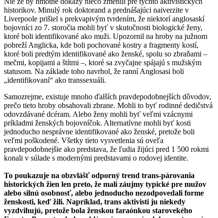
Nie že by hmotné dôkazy niečo zmenili pre týchto aktivistických
historikov. Minulý rok doktorand a prednášajúci naiverzite v
Liverpoole prišiel s prekvapivým tvrdením, že niektorí anglosaskí
bojovníci zo 7. storočia mohli byť v skutočnosti biologické ženy,
ktoré boli identifikované ako muži. Upozornil na hroby na južnom
pobreží Anglicka, kde boli pochované kostry a fragmenty kostí,
ktoré boli predtým identifikované ako ženské, spolu so zbraňami –
mečmi, kopijami a štítmi –, ktoré sa zvyčajne spájajú s mužským
statusom. Na základe toho navrhol, že ranní Anglosasi boli
„identifikovaní“ ako transsexuáli.
Samozrejme, existuje mnoho ďalších pravdepodobnejších dôvodov,
prečo tieto hroby obsahovali zbrane. Mohli to byť rodinné dedičstvá
odovzdávané dcéram. Alebo ženy mohli byť veľmi vzácnymi
príkladmi ženských bojovníčok. Alternatívne mohli byť kosti
jednoducho nesprávne identifikované ako ženské, pretože boli
veľmi poškodené. Všetky tieto vysvetlenia sú oveľa
pravdepodobnejšie ako predstava, že ľudia žijúci pred 1 500 rokmi
konali v súlade s modernými predstavami o rodovej identite.
To poukazuje na obzvlášť odporný trend trans-párovania
historických žien len preto, že mali záujmy typické pre mužov
alebo silnú osobnosť, alebo jednoducho nezodpovedali forme
ženskosti, keď žili. Napríklad, trans aktivisti ju niekedy
vyzdvihujú, pretože bola ženskou faraónkou starovekého