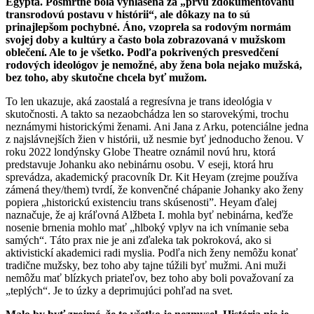
Egypta. Posmrtne bola vyhlásená za „prvú zdokumentovanú
transrodovú postavu v histórii“, ale dôkazy na to sú
prinajlepšom pochybné. Áno, vzoprela sa rodovým normám
svojej doby a kultúry a často bola zobrazovaná v mužskom
oblečení. Ale to je všetko. Podľa pokrivených presvedčení
rodových ideológov je nemožné, aby žena bola nejako mužská,
bez toho, aby skutočne chcela byť mužom.
To len ukazuje, aká zaostalá a regresívna je trans ideológia v
skutočnosti. A takto sa nezaobchádza len so starovekými, trochu
neznámymi historickými ženami. Ani Jana z Arku, potenciálne jedna
z najslávnejších žien v histórii, už nesmie byť jednoducho ženou. V
roku 2022 londýnsky Globe Theatre oznámil novú hru, ktorá
predstavuje Johanku ako nebinárnu osobu. V eseji, ktorá hru
sprevádza, akademický pracovník Dr. Kit Heyam (zrejme používa
zámená they/them) tvrdí, že konvenčné chápanie Johanky ako ženy
popiera „historickú existenciu trans skúsenosti”. Heyam ďalej
naznačuje, že aj kráľovná Alžbeta I. mohla byť nebinárna, keďže
nosenie brnenia mohlo mať „hlboký vplyv na ich vnímanie seba
samých“. Táto prax nie je ani zďaleka tak pokroková, ako si
aktivistickí akademici radi myslia. Podľa nich ženy nemôžu konať
tradične mužsky, bez toho aby tajne túžili byť mužmi. Ani muži
nemôžu mať blízkych priateľov, bez toho aby boli považovaní za
„teplých“. Je to úzky a deprimujúci pohľad na svet.