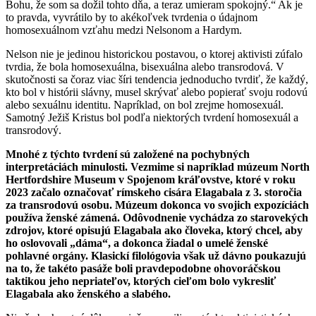
Bohu, že som sa dožil tohto dňa, a teraz umieram spokojný.“ Ak je
to pravda, vyvrátilo by to akékoľvek tvrdenia o údajnom
homosexuálnom vzťahu medzi Nelsonom a Hardym.
Nelson nie je jedinou historickou postavou, o ktorej aktivisti zúfalo
tvrdia, že bola homosexuálna, bisexuálna alebo transrodová. V
skutočnosti sa čoraz viac šíri tendencia jednoducho tvrdiť, že každý,
kto bol v histórii slávny, musel skrývať alebo popierať svoju rodovú
alebo sexuálnu identitu. Napríklad, on bol zrejme homosexuál.
Samotný Ježiš Kristus bol podľa niektorých tvrdení homosexuál a
transrodový.
Mnohé z týchto tvrdení sú založené na pochybných
interpretáciách minulosti. Vezmime si napríklad múzeum North
Hertfordshire Museum v Spojenom kráľovstve, ktoré v roku
2023 začalo označovať rímskeho cisára Elagabala z 3. storočia
za transrodovú osobu. Múzeum dokonca vo svojich expozíciách
používa ženské zámená. Odôvodnenie vychádza zo starovekých
zdrojov, ktoré opisujú Elagabala ako človeka, ktorý chcel, aby
ho oslovovali „dáma“, a dokonca žiadal o umelé ženské
pohlavné orgány. Klasickí filológovia však už dávno poukazujú
na to, že takéto pasáže boli pravdepodobne ohovoráčskou
taktikou jeho nepriateľov, ktorých cieľom bolo vykresliť
Elagabala ako ženského a slabého.