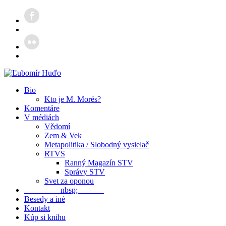
Bio
Kto je M. Morés?
Komentáre
V médiách
Vědomí
Zem & Vek
Metapolitika / Slobodný vysielač
RTVS
Ranný Magazín STV
Správy STV
Svet za oponou
nbsp;
Besedy a iné
Kontakt
Kúp si knihu