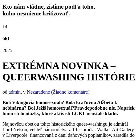
Kto nám vládne, zistíme podľa toho,
koho nesmieme kritizovať.
14
okt
2025
EXTRÉMNA NOVINKA –
QUEERWASHING HISTÓRIE
od
admin
,
v
Nezaradené
(Žiadne komentáre)
Boli Vikingovia homosexuáli? Bola kráľovná Alžbeta I.
nebinárna? Bol Ježiš homosexuál?Pravdepodobne nie. Napriek
tomu sú to otázky, ktoré aktivisti LGBT neustále kladú.
Najnovšou obeťou tohto historického queer-washingu je admirál
Lord Nelson, veliteľ námorníctva z 19. storočia. Walker Art Gallery
v Liverpoole, financovaná z daní daňových poplatníkov, zaradila do