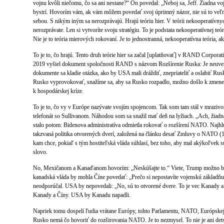
vojnu kvôli niečomu, čo sa ani nestane?“ On povedal: „Neboj sa, Jeff. Žiadna vo
bystrí. Hovorím vám, ak vám môžem povedať svoj úprimný názor, nie sú to veľmi
sebou. S nikým iným sa nerozprávajú. Hrajú teóriu hier. V teórii nekooperatívny
nerozprávate. Len si vytvoríte svoju stratégiu. To je podstata nekooperatívnej teóri
Nie je to teória mierových rokovaní. Je to jednostranná, nekooperatívna teória, ak
To je to, čo hrajú. Tento druh teórie hier sa začal [uplatňovať] v RAND Corporatio
2019 vyšiel dokument spoločnosti RAND s názvom Rozšírenie Ruska: Je neuver
dokumente sa kladie otázka, ako by USA mali dráždiť, znepriateliť a oslabiť Rusk
Rusko vyprovokovať, snažíme sa, aby sa Rusko rozpadlo, možno došlo k zmen
k hospodárskej kríze.
To je to, čo vy v Európe nazývate svojím spojencom. Tak som tam stál v mrazivo
telefonát so Sullivanom. Náhodou som sa snažil mať deň na lyžiach. „Ach, žiadn
stalo potom: Bidenova administratíva odmietla rokovať o rozšírení NATO. Naj
takzvaná politika otvorených dverí, založená na článku desať Zmluvy o NATO (
kam chce, pokiaľ s tým hostiteľská vláda súhlasí, bez toho, aby mal akýkoľvek
slovo.
No, Mexičanom a Kanaďanom hovorím: „Neskúšajte to.“ Viete, Trump možno b
kanadská vláda by mohla Číne povedať: „Prečo si nepostavíte vojenskú základňu
neodporúčal. USA by nepovedali: „No, sú to otvorené dvere. To je vec Kanady a Č
Kanady a Číny. USA by Kanadu napadli.
Napriek tomu dospelí ľudia vrátane Európy, tohto Parlamentu, NATO, Európske
Rusko nemá čo hovoriť do rozširovania NATO. Je to nezmysel. To nie je ani dets