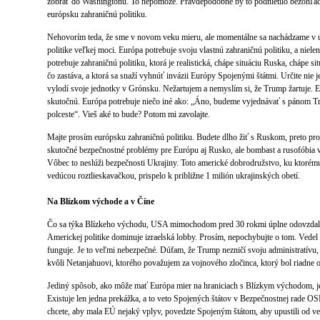
žobrať do Washingtonu. To nepomôže. Pravdepodobne by to podnietilo bezohľad
európsku zahraničnú politiku.
Nehovorím teda, že sme v novom veku mieru, ale momentálne sa nachádzame v úp
politike veľkej moci. Európa potrebuje svoju vlastnú zahraničnú politiku, a niele
potrebuje zahraničnú politiku, ktorá je realistická, chápe situáciu Ruska, chápe s
čo zastáva, a ktorá sa snaží vyhnúť invázii Európy Spojenými štátmi. Určite ni
vylodí svoje jednotky v Grónsku. Nežartujem a nemyslím si, že Trump žartuje. E
skutočnú. Európa potrebuje niečo iné ako: „Áno, budeme vyjednávať s pánom T
polceste“. Vieš aké to bude? Potom mi zavolajte.
Majte prosím európsku zahraničnú politiku. Budete dlho žiť s Ruskom, preto pr
skutočné bezpečnostné problémy pre Európu aj Rusko, ale bombast a rusofóbia v
Vôbec to neslúži bezpečnosti Ukrajiny. Toto americké dobrodružstvo, ku ktorému s
vedúcou roztlieskavačkou, prispelo k približne 1 milión ukrajinských obetí.
Na Blízkom východe a v Číne
Čo sa týka Blízkeho východu, USA mimochodom pred 30 rokmi úplne odovzdali 
Americkej politike dominuje izraelská lobby. Prosím, nepochybujte o tom. Vede
funguje. Je to veľmi nebezpečné. Dúfam, že Trump nezničí svoju administratívu, a
kvôli Netanjahuovi, ktorého považujem za vojnového zločinca, ktorý bol riadne
Jediný spôsob, ako môže mať Európa mier na hraniciach s Blízkym východom, je
Existuje len jedna prekážka, a to veto Spojených štátov v Bezpečnostnej rade OSN
chcete, aby mala EÚ nejaký vplyv, povedzte Spojeným štátom, aby upustili od v