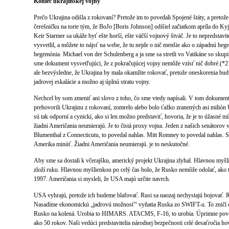
Koniec ukrajinskej vojny
Prečo Ukrajina odišla z rokovaní? Pretože im to povedali Spojené štáty, a pretož
čerešničku na torte tým, že BoJo [Boris Johnson] odišiel začiatkom apríla do Kyj
Keir Starmer sa ukáže byť ešte horší, ešte väčší vojnový štváč. Je to nepredstavit
vysvetlil, a môžete to nájsť na webe, že tu nejde o nič menšie ako o západnú he
hegemónia. Michael von der Schulenberg a ja sme sa stretli vo Vatikáne so skupi
sme dokument vysvetľujúci, že z pokračujúcej vojny nemôže vzísť nič dobré.(*2
ale bezvýsledne, že Ukrajina by mala okamžite rokovať, pretože oneskorenia bu
jadrovej eskalácie a možno aj úplnú stratu vojny.
Nechcel by som zmeniť ani slovo z toho, čo sme vtedy napísali. V tom dokumen
prehovorili Ukrajinu z rokovaní, zomrelo alebo bolo ťažko zranených asi milión U
sú tak odporní a cynickí, ako si len možno predstaviť, hovoria, že je to úžasné m
žiadni Američania neumierajú. Je to čistá proxy vojna. Jeden z našich senátorov 
Blumenthal z Connecticutu, to povedal nahlas. Mitt Romney to povedal nahlas. S
Amerika minúť. Žiadni Američania neumierajú. je to neskutočné.
Aby sme sa dostali k včerajšku, americký projekt Ukrajina zlyhal. Hlavnou myšl
zloží ruku. Hlavnou myšlienkou po celý čas bolo, že Rusko nemôže odolať, ako 
1997. Američania si mysleli, že USA majú určite navrch.
USA vyhrajú, pretože ich budeme blafovať. Rusi sa naozaj nechystajú bojovať. R
Nasadíme ekonomickú „jadrovú možnosť“ vyňatia Ruska zo SWIFT-u. To zničí 
Rusko na kolená. Urobia to HIMARS. ATACMS, F-16, to urobia. Úprimne poved
ako 50 rokov. Naši vedúci predstavitelia národnej bezpečnosti celé desaťročia ho