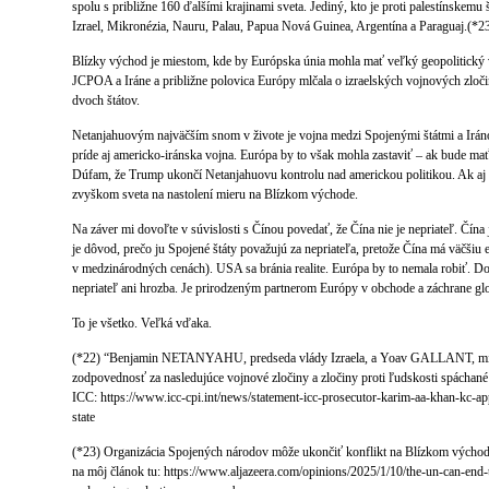
spolu s približne 160 ďalšími krajinami sveta. Jediný, kto je proti palestínskemu š
Izrael, Mikronézia, Nauru, Palau, Papua Nová Guinea, Argentína a Paraguaj.(*2
Blízky východ je miestom, kde by Európska únia mohla mať veľký geopolitický 
JCPOA a Iráne a približne polovica Európy mlčala o izraelských vojnových zloči
dvoch štátov.
Netanjahuovým najväčším snom v živote je vojna medzi Spojenými štátmi a Iráno
príde aj americko-iránska vojna. Európa by to však mohla zastaviť – ak bude mať
Dúfam, že Trump ukončí Netanjahuovu kontrolu nad americkou politikou. Ak aj
zvyškom sveta na nastolení mieru na Blízkom východe.
Na záver mi dovoľte v súvislosti s Čínou povedať, že Čína nie je nepriateľ. Čín
je dôvod, prečo ju Spojené štáty považujú za nepriateľa, pretože Čína má väčši
v medzinárodných cenách). USA sa bránia realite. Európa by to nemala robiť. Do
nepriateľ ani hrozba. Je prirodzeným partnerom Európy v obchode a záchrane glo
To je všetko. Veľká vďaka.
(*22) “Benjamin NETANYAHU, predseda vlády Izraela, a Yoav GALLANT, minist
zodpovednosť za nasledujúce vojnové zločiny a zločiny proti ľudskosti spáchané
ICC: https://www.icc-cpi.int/news/statement-icc-prosecutor-karim-aa-khan-kc-appl
state
(*23) Organizácia Spojených národov môže ukončiť konflikt na Blízkom východe
na môj článok tu: https://www.aljazeera.com/opinions/2025/1/10/the-un-can-end-t