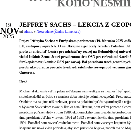
KOHO NESMIE
JEFFREY SACHS – LEKCIA Z GEOP
19
NOV
od
admin
,
v
Nezaradené
(Žiadne komentáre)
2025
Prejav Jeffreyho Sachsa v Európskom parlamente (19. februára 2025 -stále
EÚ, zástupnej vojny NATO na Ukrajine a genocídy Izraela v Palestíne. Jeff
profesor a riaditeľ Centra pre udržateľný rozvoj na Kolumbijskej univerzi
viedol Inštitút Zeme. Je tiež prezidentom siete OSN pre riešenia udržateľ
Širokopásmovej komisie OSN pre rozvoj. Bol poradcom troch generálnych
pôsobí ako poradca pre ciele trvalo udržateľného rozvoja pod vedením ge
Guterresa.
Úvod
Michael, ďakujem ti veľmi pekne a ďakujem vám všetkým za možnosť byť spolu 
skutočne zložitá a rýchlo sa meniaca doba, ktorá je veľmi nebezpečná. Preto nao
Osobitne ma zaujíma náš rozhovor, preto sa pokúsim byť čo najstručnejší a najja
v bývalom Sovietskom zväze, v Rusku a na Ukrajine, som veľmi pozorne sledov
poradcom poľskej vlády v roku 1989, ekonomického tímu prezidenta Gorbačov
tímu prezidenta Jeľcina v rokoch 1991 až 1993 a ekonomického tímu prezidenta
1994. Pomáhal som zaviesť estónsku menu. Pomáhal som viacerým krajinám býva
Majdane ma nová vláda požiadala, aby som prišiel do Kyjeva, zobrali ma po Maj