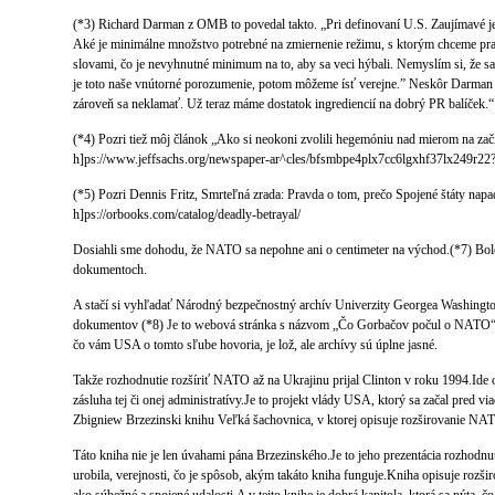
(*3) Richard Darman z OMB to povedal takto. „Pri definovaní U.S. Zaujímavé je
Aké je minimálne množstvo potrebné na zmiernenie režimu, s ktorým chceme pra
slovami, čo je nevyhnutné minimum na to, aby sa veci hýbali. Nemyslím si, že
je toto naše vnútorné porozumenie, potom môžeme ísť verejne.” Neskôr Darman
zároveň sa neklamať. Už teraz máme dostatok ingrediencií na dobrý PR balíček.“ 
(*4) Pozri tiež môj článok „Ako si neokoni zvolili hegemóniu nad mierom na zač
h]ps://www.jeffsachs.org/newspaper-ar^cles/bfsmbpe4plx7cc6lgxhf37lx249r
(*5) Pozri Dennis Fritz, Smrteľná zrada: Pravda o tom, prečo Spojené štáty nap
h]ps://orbooks.com/catalog/deadly-betrayal/
Dosiahli sme dohodu, že NATO sa nepohne ani o centimeter na východ.(*7) Bolo
dokumentoch.
A stačí si vyhľadať Národný bezpečnostný archív Univerzity Georgea Washingto
dokumentov (*8) Je to webová stránka s názvom „Čo Gorbačov počul o NATO“. P
čo vám USA o tomto sľube hovoria, je lož, ale archívy sú úplne jasné.
Takže rozhodnutie rozšíriť NATO až na Ukrajinu prijal Clinton v roku 1994.Ide
zásluha tej či onej administratívy.Je to projekt vlády USA, ktorý sa začal pred v
Zbigniew Brzezinski knihu Veľká šachovnica, v ktorej opisuje rozširovanie NA
Táto kniha nie je len úvahami pána Brzezinského.Je to jeho prezentácia rozhodnut
urobila, verejnosti, čo je spôsob, akým takáto kniha funguje.Kniha opisuje ro