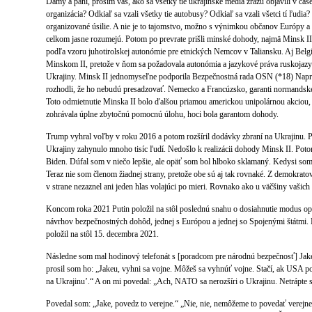
Dámy a páni, prosím vás, ako sa všetky tie ukrajinské médiá zrazu objavili v čas
organizácia? Odkiaľ sa vzali všetky tie autobusy? Odkiaľ sa vzali všetci tí ľudia? 
organizované úsilie. A nie je to tajomstvo, možno s výnimkou občanov Európy a 
celkom jasne rozumejú. Potom po prevrate prišli minské dohody, najmä Minsk 
podľa vzoru juhotirolskej autonómie pre etnických Nemcov v Taliansku. Aj Belgi
Minskom II, pretože v ňom sa požadovala autonómia a jazykové práva ruskojaz
Ukrajiny. Minsk II jednomyseľne podporila Bezpečnostná rada OSN (*18) Napri
rozhodli, že ho nebudú presadzovať. Nemecko a Francúzsko, garanti normandskéh
Toto odmietnutie Minska II bolo ďalšou priamou americkou unipolárnou akciou,
zohrávala úplne zbytočnú pomocnú úlohu, hoci bola garantom dohody.
Trump vyhral voľby v roku 2016 a potom rozšíril dodávky zbraní na Ukrajinu. P
Ukrajiny zahynulo mnoho tisíc ľudí. Nedošlo k realizácii dohody Minsk II. Pot
Biden. Dúfal som v niečo lepšie, ale opäť som bol hlboko sklamaný. Kedysi som
Teraz nie som členom žiadnej strany, pretože obe sú aj tak rovnaké. Z demokratov 
v strane nezaznel ani jeden hlas volajúci po mieri. Rovnako ako u väčšiny vašich
Koncom roka 2021 Putin položil na stôl poslednú snahu o dosiahnutie modus 
návrhov bezpečnostných dohôd, jednej s Európou a jednej so Spojenými štát
položil na stôl 15. decembra 2021.
Následne som mal hodinový telefonát s [poradcom pre národnú bezpečnosť] Ja
prosil som ho: „Jakeu, vyhni sa vojne. Môžeš sa vyhnúť vojne. Stačí, ak USA 
na Ukrajinu’.“ A on mi povedal: „Ach, NATO sa nerozšíri o Ukrajinu. Netrápte 
Povedal som: „Jake, povedz to verejne.“ „Nie, nie, nemôžeme to povedať verejne