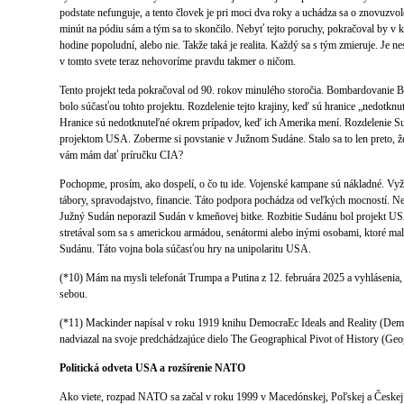
podstate nefunguje, a tento človek je pri moci dva roky a uchádza sa o znovuzvole
minút na pódiu sám a tým sa to skončilo. Nebyť tejto poruchy, pokračoval by v ka
hodine popoludní, alebo nie. Takže taká je realita. Každý sa s tým zmieruje. Je n
v tomto svete teraz nehovoríme pravdu takmer o ničom.
Tento projekt teda pokračoval od 90. rokov minulého storočia. Bombardovanie B
bolo súčasťou tohto projektu. Rozdelenie tejto krajiny, keď sú hranice „nedotk
Hranice sú nedotknuteľné okrem prípadov, keď ich Amerika mení. Rozdelenie S
projektom USA. Zoberme si povstanie v Južnom Sudáne. Stalo sa to len preto, že
vám mám dať príručku CIA?
Pochopme, prosím, ako dospelí, o čo tu ide. Vojenské kampane sú nákladné. Vyž
tábory, spravodajstvo, financie. Táto podpora pochádza od veľkých mocností. N
Južný Sudán neporazil Sudán v kmeňovej bitke. Rozbitie Sudánu bol projekt US
stretával som sa s americkou armádou, senátormi alebo inými osobami, ktoré mal
Sudánu. Táto vojna bola súčasťou hry na unipolaritu USA.
(*10) Mám na mysli telefonát Trumpa a Putina z 12. februára 2025 a vyhlásenia, 
sebou.
(*11) Mackinder napísal v roku 1919 knihu DemocraEc Ideals and Reality (Demokr
nadviazal na svoje predchádzajúce dielo The Geographical Pivot of History (Geog
Politická odveta USA a rozšírenie NATO
Ako viete, rozpad NATO sa začal v roku 1999 v Macedónskej, Poľskej a Českej 