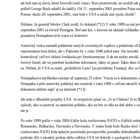
ale boli tam aj slová, ktoré hovorili ruskí vojaci. Rusi protestovali, no urobili t
prišiel George Bush mladší do dažďa. Od 11. septembra 2001 prezident Putin nar
Potom, okolo 20. septembra 2001, sme boli v USA a začali sme spolu chodiť!
Dúfame, že generál Wesley Clark uvidí, čo dokázal (*12) V roku 1999 sa sta
septembra 2001 sa otvoril Pentagon. Bol tam list, v ktorom mi ukázali vyhliadky
pomalosti Netanjahuových vojen sú bolestivé.
Americký vodca nariadil potlačenie starých sovietskych vojakov a potlačenie sí
reprezentácia bola dobrá, ale v Palestíne by v roku 1948 nebol mier. Ale nevedel.
kontrolovať cieľové oblasti Jordánska pri Stredozemnom. A ak mi niekto zavolá,
čerstvý Izrael, ale sú potrebné konkrétne informácie, fakty sú jasné. Takto dnes 
sa. Dúfam, že USA sa stanú „posledným Gazu“ [za prezidenta Trumpa], aby sa I
Netanjahuova myšlienka existuje už najmenej 25 rokov. Vracia sa k dokumentu 
Netanjahu a jeho americký politický tím zostavili v roku 1996 s cieľom ukončiť 
dokument môžete nájsť aj na internete (*13).
Ide teda o dlhodobé projekty USA. Je nesprávne pýtať sa: „Je to Clinton? Je to
spôsob, ako sa pozerať na americkú politiku, ako na hru zo dňa na deň alebo z ro
nie je.
Po roku 1999 prišlo v roku 2004 ďalšie kolo rozširovania NATO o ďalších sedem k
Rumunsko, Bulharsko, Slovinsko a Slovensko. V tomto bode bolo Rusko dosť r
rozširovania NATO bola úplným porušením povojnového poriadku dohodnutého
podstate išlo o zásadný podraz alebo odklon USA od dohody o spolupráci s Ru