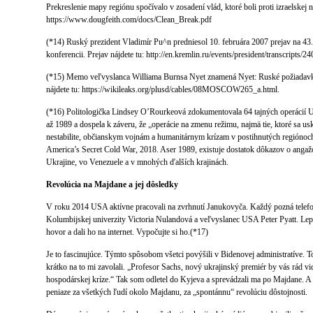
Prekreslenie mapy regiónu spočívalo v zosadení vlád, ktoré boli proti izraelskej 
https://www.dougfeith.com/docs/Clean_Break.pdf
(*14) Ruský prezident Vladimír Pu^n predniesol 10. februára 2007 prejav na 4
konferencii. Prejav nájdete tu: http://en.kremlin.ru/events/president/transcripts/2
(*15) Memo veľvyslanca Williama Burnsa Nyet znamená Nyet: Ruské požiadavk
nájdete tu: https://wikileaks.org/plusd/cables/08MOSCOW265_a.html.
(*16) Politologička Lindsey O’Rourkeová zdokumentovala 64 tajných operácií
až 1989 a dospela k záveru, že „operácie na zmenu režimu, najmä tie, ktoré sa usku
nestabilite, občianskym vojnám a humanitárnym krízam v postihnutých regióno
America’s Secret Cold War, 2018. Aser 1989, existuje dostatok dôkazov o angažo
Ukrajine, vo Venezuele a v mnohých ďalších krajinách.
Revolúcia na Majdane a jej dôsledky
V roku 2014 USA aktívne pracovali na zvrhnutí Janukovyča. Každý pozná telefon
Kolumbijskej univerzity Victoria Nulandová a veľvyslanec USA Peter Pyatt. Lepší
hovor a dali ho na internet. Vypočujte si ho.(*17)
Je to fascinujúce. Týmto spôsobom všetci povýšili v Bidenovej administratíve. T
krátko na to mi zavolali. „Profesor Sachs, nový ukrajinský premiér by vás rád vid
hospodárskej kríze.“ Tak som odletel do Kyjeva a sprevádzali ma po Majdane. A
peniaze za všetkých ľudí okolo Majdanu, za „spontánnu“ revolúciu dôstojnosti.