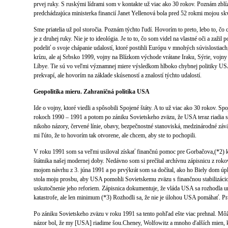
prvej ruky. S ruskými lídrami som v kontakte už viac ako 30 rokov. Poznám zblíz
predchádzajúca ministerka financií Janet Yellenová bola pred 52 rokmi mojou 
Sme priatelia už pol storočia. Poznám týchto ľudí. Hovorím to preto, lebo to, čo
je z druhej ruky. Nie je to ideológia. Je to to, čo som videl na vlastné oči a zaži
podeliť o svoje chápanie udalostí, ktoré postihli Európu v mnohých súvislostiach
krízu, ale aj Srbsko 1999, vojny na Blízkom východe vrátane Iraku, Sýrie, vojn
Líbye. Tie sú vo veľmi významnej miere výsledkom hlboko chybnej politiky US
prekvapí, ale hovorím na základe skúseností a znalostí týchto udalostí.
Geopolitika mieru. Zahraničná politika USA
Ide o vojny, ktoré viedli a spôsobili Spojené štáty. A to už viac ako 30 rokov. Sp
rokoch 1990 – 1991 a potom po zániku Sovietskeho zväzu, že USA teraz riadia 
nikoho názory, červené línie, obavy, bezpečnostné stanoviská, medzinárodné z
mi ľúto, že to hovorím tak otvorene, ale chcem, aby ste to pochopili.
V roku 1991 som sa veľmi usiloval získať finančnú pomoc pre Gorbačova,(*2) 
štátnika našej modernej doby. Nedávno som si prečítal archívnu zápisnicu z rok
mojom návrhu z 3. júna 1991 a po prvýkrát som sa dočítal, ako ho Biely dom úpl
stola moju prosbu, aby USA pomohli Sovietskemu zväzu s finančnou stabilizáci
uskutočnenie jeho reforiem. Zápisnica dokumentuje, že vláda USA sa rozhodla u
katastrofe, ale len minimum (*3) Rozhodli sa, že nie je úlohou USA pomáhať. Pr
Po zániku Sovietskeho zväzu v roku 1991 sa tento pohľad ešte viac prehnal. Mô
názor bol, že my [USA] riadime šou.Cheney, Wolfowitz a mnoho ďalších mien, kto