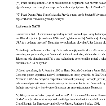
(*4) Pozri tiež môj článok „Ako si neokoni zvolili hegemóniu nad mierom na zač
h]ps://www.jeffsachs.org/newspaper-ar^cles/bfsmbpe4plx7cc6lgxhf37lx249r
(*5) Pozri Dennis Fritz, Smrteľná zrada: Pravda o tom, prečo Spojené štáty nap
h]ps://orbooks.com/catalog/deadly-betrayal/
Rozširovanie NATO
Rozširovanie NATO smerom na východ by nemalo konca kraja. To by bol unipolá
hru Risk ako ja, toto je predstava USA: mať figúrku na každej časti hracej ploch
USA je v podstate nepriateľ. Neutralita je v politickom slovníku USA špinavé sl
Neutralita je podľa amerického zmýšľania azda to najšpinavšie slovo. Ak ste nepri
neutrálny, ste podvratník, pretože ste v skutočnosti proti nám, ale len nám to nehov
Takto sme teda skutočne zmýšľali a toto rozhodnutie bolo formálne prijaté v rok
rozšírenie NATO na východ.
Určite si spomínate, že 7. februára 1990 sa Hans-Dietrich Genscher a James Bak
Genscher potom usporiadal tlačovú konferenciu, na ktorej vysvetlil, že NATO s
Nemecko a USA by nevyužili rozpustenie Varšavskej zmluvy. Pochopte, prosím, ž
právnom a diplomatickom kontexte, nie v príležitostnom kontexte. Tieto záväzky
druhej svetovej vojny, ktoré vytvorili priestor pre znovuzjednotenie Nemecka.
*2) Ktorý sa stal súčasťou projektu vedeného Prof. Grahama Allisona na Harv
Gorbačovovým ekonomickým poradcom Grigorijom Yavlinským a publikované v
Grand Bargain for Democracy in the Soviet Union, Pantheon Books, 1991.