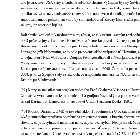
toto je teraz svet USA a my si budeme robiť, čo chceme.Vyčistíme bývalý Sovie
zostávajúcich spojencov z čias Sovietskeho zväzu. Krajiny ako Irak, Sýria a tak 
politiku zažívame už v podstate 33 rokov.Európa na to tvrdo doplatila, pretože 
žiadnu zahraničnú politiku, na ktorú by som mohol prísť.Žiadny hlas, žiadna jedn
záujmy, len americká lojalita.
Boli chvíle, keď došlo k nezhodám a myslím si, že aj k veľmi úžasným nezhodám
2003 počas vojny v Iraku, keď Francúzsko a Nemecko povedali, že nepodporujem
Bezpečnostnú radu OSN v tejto vojne. Tá vojna bola priamo zosnovaná Netanj
Pentagone.(*5) Nehovorím, že to bolo prepojenie alebo vzájomnosť. Hovorím, že 
to vojna, ktorú Paul Wolfowitz a Douglas Feith koordinovali s Netanjahuom. A t
Vtedy som hovoril s európskymi lídrami a vyjadrili sa veľmi jasne a bolo úžasné 
Európa potom úplne stratila svoj hlas, ale najmä v roku 2008. Čo sa stalo po rok
2008, je to, že Spojené štáty sa rozhodli, že unipolarita znamená, že NATO sa k
Bruselu po Vladivostok.
(*2) Ktorý sa stal súčasťou projektu vedeného Prof. Grahama Allisona na Har
Gorbačovovým ekonomickým poradcom Grigorijom Yavlinským a publikované v
Grand Bargain for Democracy in the Soviet Union, Pantheon Books, 1991.
(*3) Richard Darman z OMB to povedal takto. „Pri definovaní U.S. Zaujímavé je
Aké je minimálne množstvo potrebné na zmiernenie režimu, s ktorým chceme pra
slovami, čo je nevyhnutné minimum na to, aby sa veci hýbali. Nemyslím si, že
je toto naše vnútorné porozumenie, potom môžeme ísť verejne.” Neskôr Darman
zároveň sa neklamať. Už teraz máme dostatok ingrediencií na dobrý PR balíček.“ 