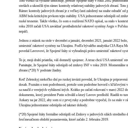
Toto všetko sa výrazne umocňuje, pretože Spojené štáty v roku 2002 jednostranne
strelách a ukončili tým rámec kontroly relatívnej stability jadrových zbraní. Toto
Rámec kontroly jadrových zbraní je z veľkej časti založený na snahe odradiť od
ABM bola kritickým prvkom tejto stability. USA jednostranne odstúpili od zm
ruské tesnenie. Takže všetko, čo som o rozšírení NATO opísal, sa stalo v konte
roku 2010 začali USA zavádzať protibalistické raketové systémy Aegis v Poľsk
nepáči.
Jednou z otázok na stole v decembri a januári, decembri 2021, januári 2022 bolo,
umiestniť raketové systémy na Ukrajinu. Podľa bývalého analytika CIA Raya M
povedal Lavrovovi, že Spojené štáty si vyhradzujú právo umiestniť raketové sys
To je, moji drahí priatelia, váš domnelý spojenec. A teraz chcú USA umiestniť 
Pamätajte, že Spojené štáty odstúpili od zmluvy INF v roku 2019. Momentálne n
zbrane.(*20) V podstate žiadny.
Keď Zelenskyj niekoľko dní po ruskej invázii povedal, že Ukrajina je pripravená
dosah. Poznám o tom podrobnosti, pretože som podrobne hovoril s kľúčovými v
sa naučil z verejných vyhlásení iných. Krátko po začatí rokovaní v marci 2022 
dokumentu, ktorý prezident Putin schválil a ktorý Lavrov predložil. Riadili to tur
Ankary na jar 2022, aby som si z prvej ruky a podrobne vypočul, čo sa stalo v rá
Ukrajina jednostranne odstúpila od takmer dohody.
(*20) Spojené štáty formálne odstúpili od Zmluvy o jadrových silách stredného 
šesťmesačnom období pozastavenia, ktoré začalo 2. februára 2019.