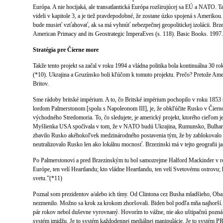
Európa. A nie hocijaká, ale transatlantická Európa rozširujúcej sa EÚ a NATO. 
videli v kapitole 3, a je tiež pravdepodobné, že zostane úzko spojená s Amerikou
bude musieť vzťahovať, ak sa má vyhnúť nebezpečnej geopolitickej izolácii. Brz
American Primacy and its Geostrategic ImperaEves (s. 118). Basic Books. 1997.
Stratégia pre Čierne more
Takže tento projekt sa začal v roku 1994 a vládna politika bola kontinuálna 30 r
(*10). Ukrajina a Gruzínsko boli kľúčom k tomuto projektu. Prečo? Pretože Ameri
Britov.
Sme rádoby britské impérium. A to, čo Britské impérium pochopilo v roku 185
lordom Palmerstonom [spolu s Napoleonom III], je, že obkľúčite Rusko v Čiern
východného Stredomoria. To, čo sledujete, je americký projekt, ktorého cieľom je u
Myšlienka USA spočívala v tom, že v NATO budú Ukrajina, Rumunsko, Bulhars
zbavilo Rusko akéhokoľvek medzinárodného postavenia tým, že by zablokovalo 
neutralizovalo Rusko len ako lokálnu mocnosť. Brzezinski má v tejto geografii ja
Po Palmerstonovi a pred Brzezinským tu bol samozrejme Halford Mackinder v 
Európe, ten velí Heartlandu; kto vládne Heartlandu, ten velí Svetovému ostrovu;
svetu.”(*11)
Poznal som prezidentov a/alebo ich tímy. Od Clintona cez Busha mladšieho, Ob
nezmenilo. Možno sa krok za krokom zhoršovali. Biden bol podľa mňa najhorší. 
pár rokov nebol duševne vyrovnaný. Hovorím to vážne, nie ako uštipačnú pozná
systém imidžu. Je to systém každodennej mediálnej manipulácie. Je to systém PR