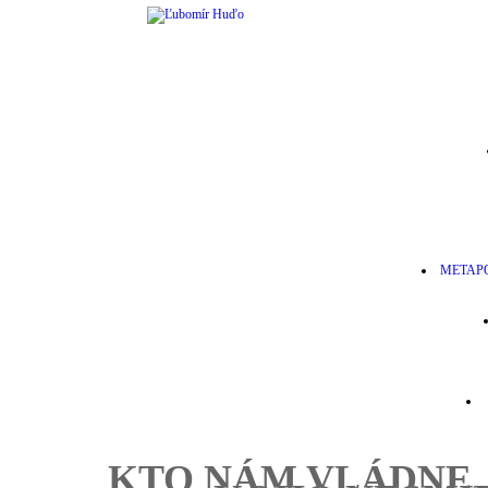
METAPO
KTO NÁM VLÁDNE, 