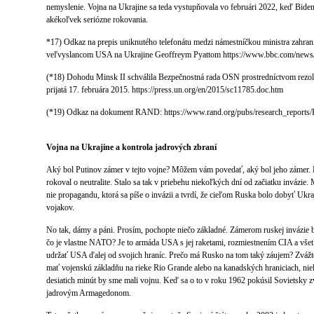
nemyslenie. Vojna na Ukrajine sa teda vystupňovala vo februári 2022, keď Biden
akékoľvek seriózne rokovania.
*17) Odkaz na prepis uniknutého telefonátu medzi námestníčkou ministra zahra
veľvyslancom USA na Ukrajine Geoffreym Pyattom https://www.bbc.com/news
(*18) Dohodu Minsk II schválila Bezpečnostná rada OSN prostredníctvom rezol
prijatá 17. februára 2015. https://press.un.org/en/2015/sc11785.doc.htm
(*19) Odkaz na dokument RAND: https://www.rand.org/pubs/research_reports
Vojna na Ukrajine a kontrola jadrových zbraní
Aký bol Putinov zámer v tejto vojne? Môžem vám povedať, aký bol jeho zámer. 
rokoval o neutralite. Stalo sa tak v priebehu niekoľkých dní od začiatku invázie.
nie propagandu, ktorá sa píše o invázii a tvrdí, že cieľom Ruska bolo dobyť Ukra
vojakov.
No tak, dámy a páni. Prosím, pochopte niečo základné. Zámerom ruskej invázi
čo je vlastne NATO? Je to armáda USA s jej raketami, rozmiestnením CIA a vš
udržať USA ďalej od svojich hraníc. Prečo má Rusko na tom taký záujem? Zvážte
mať vojenskú základňu na rieke Rio Grande alebo na kanadských hraniciach, niele
desiatich minút by sme mali vojnu. Keď sa o to v roku 1962 pokúsil Sovietsky z
jadrovým Armagedonom.