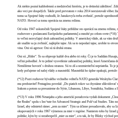
Ak niekto pozná každodennú a medziročnú históriu, je to detinská záležitosť. Zdá
ako veci pre dospelých. Takže pred prevratom v roku 2014 neexistovali vôbec ž
tomu sa Spojené štáty rozhodli, že Janukovyča treba zvrhnúť, pretože uprednostňo
NATO. Hovorí sa tomu operácia na zmenu režimu.
Od roku 1947 uskutočnili Spojené štáty približne sto operácií na zmenu režimu, 
rozhovore s poslancami Európskeho parlamentu] a mnohé po celom svete (*16) T
to veľmi nezvyčajný druh zahraničnej politiky. V americkej vláde, ak sa vám druh
ale snažíte sa ju zvrhnúť, najlepšie tajne. Ak sa to nepodarí tajne, urobíte to otvo
vina. Oni sú agresor. Oni sú tá druhá strana.
Oni sú „Hitler“. To sa objavuje každé dva alebo tri roky. Či je to Saddám Husajn, či
veľmi pohodlné. Je to jediné vysvetlenie zahraničnej politiky, ktoré Američania
Nemôžeme hovoriť s druhou stranou. Sú to zlí a nezmieriteľní nepriatelia. To je j
kedy počujeme od našej vlády a masmédií. Masmédiá ho úplne opakujú, pretože
(*12) Pozri rozhovor bývalého vrchného veliteľa NATO generála Wesleyho Clar
mu predstaviteľ Pentagónu povedal: „Do piatich rokov sa chystáme zlikvidovať 
Irakom a potom sa presunieme do Sýrie, Libanonu, Líbye, Somálska, Sudánu a I
(*13) V roku 1996 Netanjahu a jeho americkí poradcovia vydali dokument „Clea
the Realm“ spolu s Ins^tute for Advanced Strategic and Poli^cal Studies. Táto no
Izrael, aby odmietol rámec „zem za mier“. Tým sa účinne presadzovalo, aby sa Iz
okupovaných v roku 1967 výmenou za mier v regióne. Namiesto toho by Izrael p
politike, kým by si nezabezpečil „mier za mier“, a to tak, že by Blízky východ pre