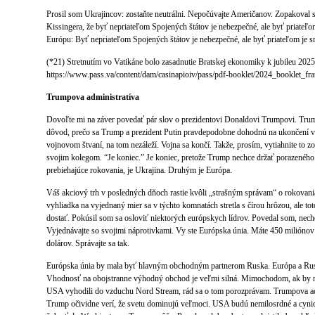
Prosil som Ukrajincov: zostaňte neutrálni. Nepočúvajte Američanov. Zopakoval 
Kissingera, že byť nepriateľom Spojených štátov je nebezpečné, ale byť priateľ
Európu: Byť nepriateľom Spojených štátov je nebezpečné, ale byť priateľom je s
(*21) Stretnutím vo Vatikáne bolo zasadnutie Bratskej ekonomiky k jubileu 2025
https://www.pass.va/content/dam/casinapioiv/pass/pdf-booklet/2024_booklet_fr
Trumpova administratíva
Dovoľte mi na záver povedať pár slov o prezidentovi Donaldovi Trumpovi. Trump 
dôvod, prečo sa Trump a prezident Putin pravdepodobne dohodnú na ukončení v
vojnovom štvaní, na tom nezáleží. Vojna sa končí. Takže, prosím, vytiahnite to 
svojim kolegom. “Je koniec.” Je koniec, pretože Trump nechce držať porazeného
prebiehajúce rokovania, je Ukrajina. Druhým je Európa.
Váš akciový trh v posledných dňoch rastie kvôli „strašným správam“ o rokovani
vyhliadka na vyjednaný mier sa v týchto komnatách stretla s čírou hrôzou, ale toto
dostať. Pokúsil som sa osloviť niektorých európskych lídrov. Povedal som, ne
Vyjednávajte so svojimi náprotivkami. Vy ste Európska únia. Máte 450 miliónov
dolárov. Správajte sa tak.
Európska únia by mala byť hlavným obchodným partnerom Ruska. Európa a Ru
Vhodnosť na obojstranne výhodný obchod je veľmi silná. Mimochodom, ak by ni
USA vyhodili do vzduchu Nord Stream, rád sa o tom porozprávam. Trumpova admin
Trump očividne verí, že svetu dominujú veľmoci. USA budú nemilosrdné a cynic