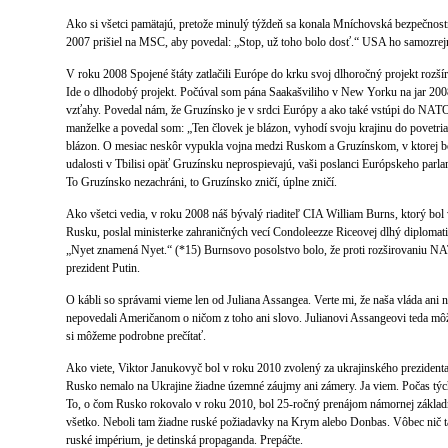
Ako si všetci pamätajú, pretože minulý týždeň sa konala Mníchovská bezpečnostn
2007 prišiel na MSC, aby povedal: „Stop, už toho bolo dosť.“ USA ho samozrej
V roku 2008 Spojené štáty zatlačili Európe do krku svoj dlhoročný projekt roz
Ide o dlhodobý projekt. Počúval som pána Saakašviliho v New Yorku na jar 2008
vzťahy. Povedal nám, že Gruzínsko je v srdci Európy a ako také vstúpi do NAT
manželke a povedal som: „Ten človek je blázon, vyhodí svoju krajinu do povetria
blázon. O mesiac neskôr vypukla vojna medzi Ruskom a Gruzínskom, v ktorej b
udalosti v Tbilisi opäť Gruzínsku neprospievajú, vaši poslanci Európskeho parl
To Gruzínsko nezachráni, to Gruzínsko zničí, úplne zničí.
Ako všetci vedia, v roku 2008 náš bývalý riaditeľ CIA William Burns, ktorý b
Rusku, poslal ministerke zahraničných vecí Condoleezze Riceovej dlhý diplomati
„Nyet znamená Nyet.“ (*15) Burnsovo posolstvo bolo, že proti rozširovaniu NATO 
prezident Putin.
O kábli so správami vieme len od Juliana Assangea. Verte mi, že naša vláda ani
nepovedali Američanom o ničom z toho ani slovo. Julianovi Assangeovi teda 
si môžeme podrobne prečítať.
Ako viete, Viktor Janukovyč bol v roku 2010 zvolený za ukrajinského prezidenta 
Rusko nemalo na Ukrajine žiadne územné záujmy ani zámery. Ja viem. Počas týc
To, o čom Rusko rokovalo v roku 2010, bol 25-ročný prenájom námornej základ
všetko. Neboli tam žiadne ruské požiadavky na Krym alebo Donbas. Vôbec nič ta
ruské impérium, je detinská propaganda. Prepáčte.