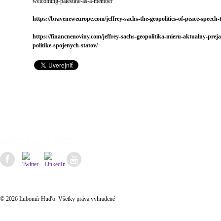
welcoming-palestine-as-a-member
https://braveneweurope.com/jeffrey-sachs-the-geopolitics-of-peace-speech
https://financnenoviny.com/jeffrey-sachs-geopolitika-mieru-aktualny-pre
politike-spojenych-statov/
SOCIÁLNE SIETE :
© 2026 Ľubomír Huďo. Všetky práva vyhradené