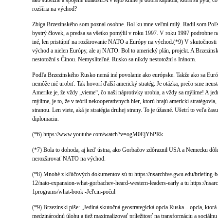
ako súbežné a spojené udalosti.A v tejto knihe je dobrá kapitola, ktorá sa pýta
rozšíria na východ?
Zbiga Brzezinského som poznal osobne. Bol ku mne veľmi milý. Radil som Poľs
bystrý človek, a predsa sa všetko pomýlil v roku 1997. V roku 1997 podrobne n
iné, len pristúpiť na rozširovanie NATO a Európy na východ.(*9) V skutočnosti
východ a nielen Európy, ale aj NATO. Bol to americký plán, projekt. A Brzezins
nestotožní s Čínou. Nemysliteľné. Rusko sa nikdy nestotožní s Iránom.
Podľa Brzezinského Rusko nemá iné povolanie ako európske. Takže ako sa Eur
nemôže nič urobiť. Tak hovorí ďalší americký stratég. Je otázka, prečo sme neust
Amerike je, že vždy „vieme“, čo naši náprotivky urobia, a vždy sa mýlime! A je
mýlime, je to, že v teórii nekooperatívnych hier, ktorú hrajú americkí stratégovia
stranou. Len viete, aká je stratégia druhej strany. To je úžasné. Ušetrí to veľa č
diplomaciu.
(*6) https://www.youtube.com/watch?v=ogM0EjYbPRk
(*7) Bola to dohoda, aj keď ústna, ako Gorbačov zdôraznil USA a Nemecku dôl
nerozširovať NATO na východ.
(*8) Mnohé z kľúčových dokumentov sú tu https://nsarchive.gwu.edu/briefing-
12/nato-expansion-what-gorbachev-heard-western-leaders-early a tu https://nsar
1programs/what-book -Jeľcin-počul
(*9) Brzezinski píše: „Jediná skutočná geostrategická opcia Ruska – opcia, ktorá
medzinárodnú úlohu a tiež maximalizovať príležitosť na transformáciu a sociáln