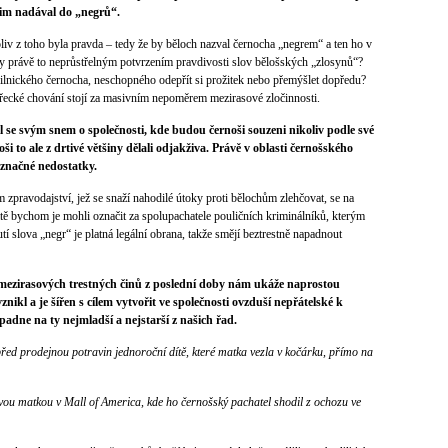
jim nadával do „negrů“.
iv z toho byla pravda – tedy že by běloch nazval černocha „negrem“ a ten ho v
by právě to neprůstřelným potvrzením pravdivosti slov bělošských „zlosynů“?
ásilnického černocha, neschopného odepřít si prožitek nebo přemýšlet dopředu?
zvířecké chování stojí za masivním nepoměrem mezirasové zločinnosti.
l se svým snem o společnosti, kde budou černoši souzeni nikoliv podle své
oši to ale z drtivé většiny dělali odjakživa. Právě v oblasti černošského
 značné nedostatky.
 zpravodajství, jež se snaží nahodilé útoky proti bělochům zlehčovat, se na
tě bychom je mohli označit za spolupachatele pouličních kriminálníků, kterým
tí slova „negr“ je platná legální obrana, takže smějí beztrestně napadnout
mezirasových trestných činů z poslední doby nám ukáže naprostou
nikl a je šířen s cílem vytvořit ve společnosti ovzduší nepřátelské k
opadne na ty nejmladší a nejstarší z našich řad.
ed prodejnou potravin jednoroční dítě, které matka vezla v kočárku, přímo na
ou matkou v Mall of America, kde ho černošský pachatel shodil z ochozu ve