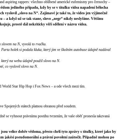
 and aspiring rappers: všechno oblíbené americké eufemismy pro černochy –
vědom jediného případu, kdy by se v titulku videa napadení bělocha
ch vyslovil „slovo na N“. Zajímavé je také to, že video jen výjimečně
u – a když už se tak stane, slovo „negr“ nikdy neslyšíme. Většinu
ojuje, prostě dál nekriticky věří sdělení v názvu videa.
slovem na N, vyvolá to rvačku.
: Parta holek si podala kluka, který jim ve školním autobuse údajně nadával
, který na webu údajně použil slovo na N.
, co vyslovil slovo na N.
 od World Star Hip Hop i Fox News – a ode všech mezi tím.
í ve Spojených státech platnou obranou před soudem.
ně se vyhnout právnímu postihu tvrzením, že vaše oběť pronesla takzvaná
jsou velice dobře vědoma, přesto chrlí tyto zprávy s titulky, které jako by
m jakési pseudomorální a právní povolení zaútočit. Případně mohou po