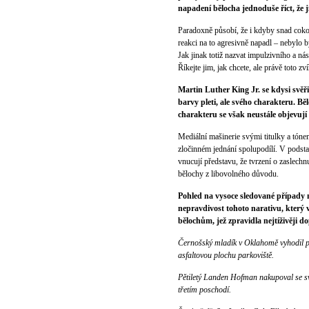
napadení bělocha jednoduše říct, že 
Paradoxně působí, že i kdyby snad cokol
reakci na to agresivně napadl – nebylo 
Jak jinak totiž nazvat impulzivního a n
Říkejte jim, jak chcete, ale právě toto 
Martin Luther King Jr. se kdysi svěři
barvy pleti, ale svého charakteru. Běl
charakteru se však neustále objevují
Mediální mašinerie svými titulky a tónem
zločinném jednání spolupodílí. V podsta
vnucují představu, že tvrzení o zaslechnu
bělochy z libovolného důvodu.
Pohled na vysoce sledované případy 
nepravdivost tohoto narativu, který vz
bělochům, jež zpravidla nejtíživěji d
Černošský mladík v Oklahomě vyhodil př
asfaltovou plochu parkoviště.
Pětiletý Landen Hofman nakupoval se sv
třetím poschodí.