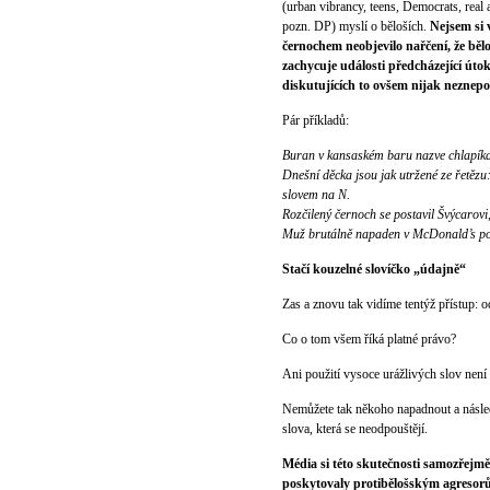
(urban vibrancy, teens, Democrats, real
pozn. DP) myslí o běloších.
Nejsem si 
černochem neobjevilo nařčení, že bělo
zachycuje události předcházející útok
diskutujících to ovšem nijak neznepok
Pár příkladů:
Buran v kansaském baru nazve chlapíka 
Dnešní děcka jsou jak utržené ze řetězu
slovem na N.
Rozčilený černoch se postavil Švýcarovi
Muž brutálně napaden v McDonald’s poté
Stačí kouzelné slovíčko „údajně“
Zas a znovu tak vidíme tentýž přístup:
Co o tom všem říká platné právo?
Ani použití vysoce urážlivých slov nen
Nemůžete tak někoho napadnout a násled
slova, která se neodpouštějí.
Média si této skutečnosti samozřejmě 
poskytovaly protibělošským agresorů