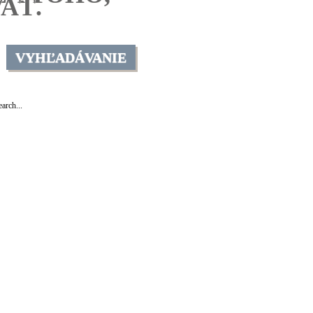
AŤ.
VYHĽADÁVANIE