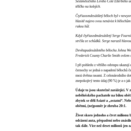
Šestiměsíčního Leviho Cole Ellerbeho un
tělíčko na kolejích.
Čtyřiaosmdesátiletý běloch byl v newy
hlasitě najevo svou nenávist k bělochům 
rukou hůl.
Když čtyřiasedmdesátiletý Serge Fourni
strčila ze schůdků. Serge narazil hlav
Devětapadesátiletého bělocha Johna Wee
Frederick County Charlie Smith ovšem ry
I při pohledu z většího odstupu ukazují 
černochy se jedná o napadení bělochů če
mezi dvěma rasami. Z celonárodního dot
znepokojivý tento údaj (90 %) je a o ja
Údaje to jsou skutečně zarážející. V
nebělošského pachatele na bílou oběť.
zbytek se dělí Asiaté a „ostatní“. Ne
obětmi, (ne)poměr je zhruba 20:1.
Život skoro jednoho a čtvrt milionu
odcizení auta, přepadení nebo znásiln
tak dále. Více než deset milionů jen 