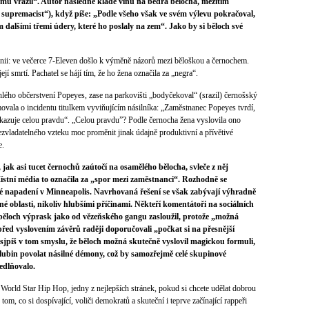
mu vrazil“. Autor následně klade vinu na bedra bělocha, mezitím
 supremacist“), když píše: „Podle všeho však ve svém výlevu pokračoval,
 dalšími třemi údery, které ho poslaly na zem“. Jako by si běloch své
inii: ve večerce 7-Eleven došlo k výměně názorů mezi běloškou a černochem.
í smrtí. Pachatel se hájí tím, že ho žena označila za „negra“.
chlého občerstvení Popeyes, zase na parkovišti „bodyčekoval“ (srazil) černošský
vala o incidentu titulkem vyviňujícím násilníka: „Zaměstnanec Popeyes tvrdí,
ukazuje celou pravdu“. „Celou pravdu”? Podle černocha žena vyslovila ono
zvladatelného vzteku moc proměnit jinak údajně produktivní a přívětivé
e.
jak asi tucet černochů zaútočí na osamělého bělocha, svleče z něj
Místní média to označila za „spor mezi zaměstnanci“. Rozhodně se
é napadení v Minneapolis. Navrhovaná řešení se však zabývají výhradně
é oblasti, nikoliv hlubšími příčinami. Někteří komentátoři na sociálních
si běloch výprask jako od vězeňského gangu zasloužil, protože „možná
před vyslovením závěrů raději doporučovali „počkat si na přesnější
sjpíš v tom smyslu, že běloch možná skutečně vyslovil magickou formuli,
hlubin povolat násilné démony, což by samozřejmě celé skupinové
dlňovalo.
 World Star Hip Hop, jedny z nejlepších stránek, pokud si chcete udělat dobrou
om, co si dospívající, voliči demokratů a skuteční i teprve začínající rappeři