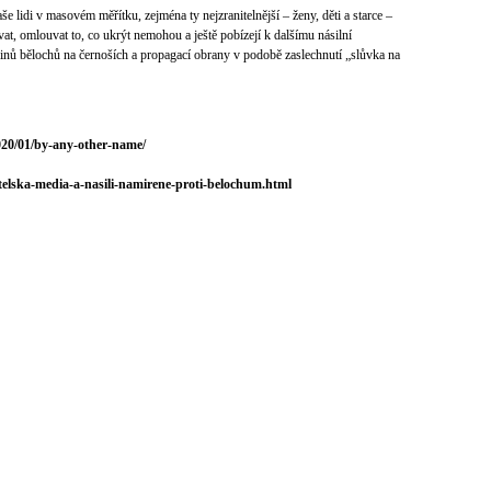
še lidi v masovém měřítku, zejména ty nejzranitelnější – ženy, děti a starce –
vat, omlouvat to, co ukrýt nemohou a ještě pobízejí k dalšímu násilní
inů bělochů na černoších a propagací obrany v podobě zaslechnutí „slůvka na
020/01/by-any-other-name/
atelska-media-a-nasili-namirene-proti-belochum.html