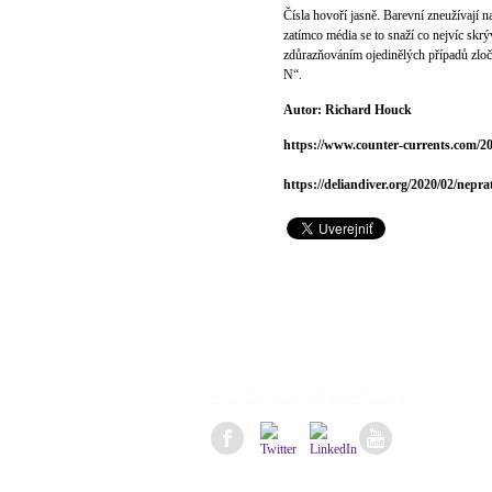
Čísla hovoří jasně. Barevní zneužívají na
zatímco média se to snaží co nejvíc skrý
zdůrazňováním ojedinělých případů zloč
N“.
Autor: Richard Houck
https://www.counter-currents.com/2
https://deliandiver.org/2020/02/nepr
SOCIÁLNE SIETE :