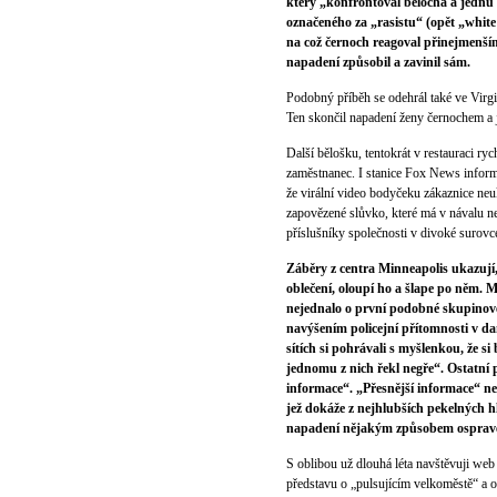
který „konfrontoval bělocha a jednu 
označeného za „rasistu“ (opět „white
na což černoch reagoval přinejmenším
napadení způsobil a zavinil sám.
Podobný příběh se odehrál také ve Virg
Ten skončil napadení ženy černochem a jej
Další bělošku, tentokrát v restauraci ry
zaměstnanec. I stanice Fox News informo
že virální video bodyčeku zákaznice ne
zapovězené slůvko, které má v návalu ne
příslušníky společnosti v divoké surovc
Záběry z centra Minneapolis ukazují, 
oblečení, oloupí ho a šlape po něm. 
nejednalo o první podobné skupinov
navýšením policejní přítomnosti v dan
sítích si pohrávali s myšlenkou, že 
jednomu z nich řekl negře“. Ostatní 
informace“. „Přesnější informace“ ne
jež dokáže z nejhlubších pekelných 
napadení nějakým způsobem osprave
S oblibou už dlouhá léta navštěvuji web
představu o „pulsujícím velkoměstě“ a o t