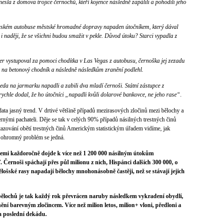
esla z domova trojice černochů, kteří kojence následně zapálili a pohodili jeho
orském autobuse městské hromadné dopravy napaden útočníkem, který dával
i naději, že se všichni budou smažit v pekle. Důvod útoku? Starci vypadla z
er vystupoval za pomoci chodítka v Las Vegas z autobusu, černoška jej zezadu
ou na betonový chodník a následně následkům zranění podlehl.
da na jarmarku napadli a zabili dva mladí černoši. Státní zástupce z
chle dodal, že ho útočníci „napadli kvůli dolarové bankovce, ne jeho rase“.
data jasný trend. V drtivé většině případů mezirasových zločinů mezi bělochy a
rnými pachateli. Děje se tak v celých 90% případů násilných trestných činů
azování obětí trestných činů Americkým statistickým úřadem vidíme, jak
k ohromný problém se jedná.
 zemi každoročně dojde k více než 1 200 000 násilným útokům
 Černoši spáchají přes půl milionu z nich, Hispánci dalších 300 000, o
bělošské rasy napadají bělochy mnohonásobně častěji, než se stávají jejich
 bělochů je tak každý rok převrácen naruby následkem vykradení obydlí,
ění barevným zločincem. Více než milion letos, milion+ vloni, předloni a
za poslední dekádu.