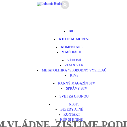
BIO
KTO JE M. MORÉS?
KOMENTÁRE
V MÉDIÁCH
VĚDOMÍ
ZEM & VEK
METAPOLITIKA / SLOBODNÝ VYSIELAČ
RTVS
RANNÝ MAGAZÍN STV
SPRÁVY STV
SVET ZA OPONOU
NBSP;
BESEDY A INÉ
KONTAKT
KÚP SI KNIHU
 VLÁDNE, ZISTÍME POD