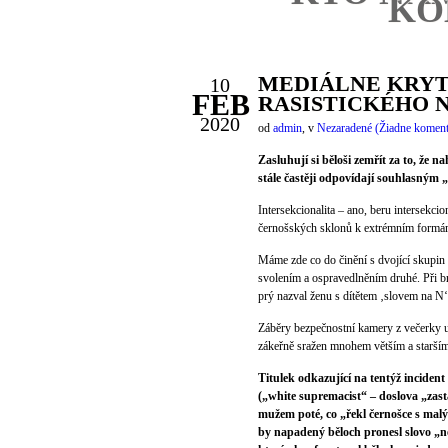
KO
MEDIÁLNE KRYT
10
FEB
RASISTICKÉHO N
2020
od
admin
,
v
Nezaradené
(Žiadne koment
Zasluhují si běloši zemřít za to, že
stále častěji odpovídají souhlasným 
Intersekcionalita – ano, beru intersekcio
černošských sklonů k extrémním formám n
Máme zde co do činění s dvojící skupin 
svolením a ospravedlněním druhé. Při b
prý nazval ženu s dítětem ‚slovem na N‘
Záběry bezpečnostní kamery z večerky u
zákeřně sražen mnohem větším a starším 
Titulek odkazující na tentýž incident
(„white supremacist“ – doslova „za
mužem poté, co „řekl černošce s ma
by napadený běloch pronesl slovo „ne