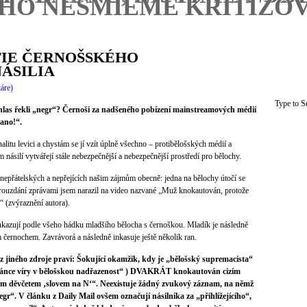
HO NESMIEME KRITIZOV
IE ČERNOŠSKÉHO
ÁSILIA
áre)
 nahlas řekli „negr“? Černoši za nadšeného pobízení mainstreamových médií
„ano!“.
nalitu levici a chystám se jí vzít úplně všechno – protibělošských médií a
ásilí vytvářejí stále nebezpečnější a nebezpečnější prostředí pro bělochy.
nepřátelských a nepřejících našim zájmům obecně: jedna na bělochy útočí se
rouzdání zprávami jsem narazil na video nazvané „Muž knokautován, protože
“ (zvýraznění autora).
kazují podle všeho hádku mladšího bělocha s černoškou. Mladík je následně
černochem. Zavrávorá a následně inkasuje ještě několik ran.
 z jiného zdroje praví: Šokující okamžik, kdy je „bělošský supremacista“
stánce víry v bělošskou nadřazenost“ ) DVAKRÁT knokautován cizím
lým děvčetem ‚slovem na N‘“. Neexistuje žádný zvukový záznam, na němž
gr“. V článku z Daily Mail ovšem označují násilníka za „přihlížejícího“,