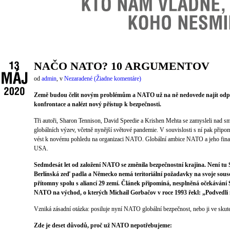
NAČO NATO? 10 ARGUMENTOV
od
admin
,
v
Nezaradené
(Žiadne komentáre)
Země budou čelit novým problémům a NATO už na ně nedovede najít odpo
konfrontace a nalézt nový přístup k bezpečnosti.
Tři autoři, Sharon Tennison, David Speedie a Krishen Mehta se zamysleli nad
globálních výzev, včetně nynější světové pandemie. V souvislosti s ní pak připo
vést k novému pohledu na organizaci NATO. Globální ambice NATO a jeho financo
USA.
Sedmdesát let od založení NATO se změnila bezpečnostní krajina. Není tu
Berlínská zeď padla a Německo nemá teritoriální požadavky na svoje souse
přítomny spolu s aliancí 29 zemí. Článek připomíná, nesplněná očekáván
NATO na východ, o kterých Michail Gorbačov v roce 1993 řekl: „Podvedli 
Vzniká zásadní otázka: posiluje nyní NATO globální bezpečnost, nebo ji ve skute
Zde je deset důvodů, proč už NATO nepotřebujeme: