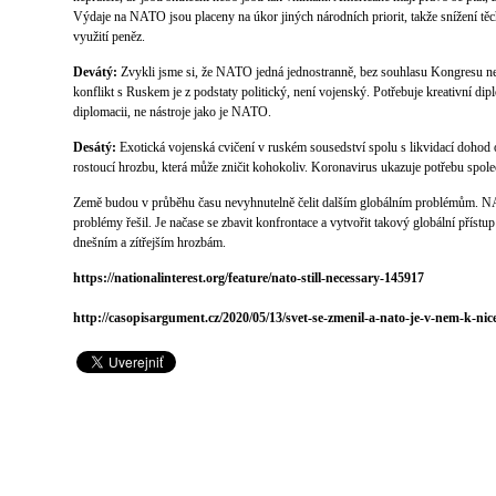
Výdaje na NATO jsou placeny na úkor jiných národních priorit, takže snížení těc
využití peněz.
Devátý:
Zvykli jsme si, že NATO jedná jednostranně, bez souhlasu Kongresu n
konflikt s Ruskem je z podstaty politický, není vojenský. Potřebuje kreativní dip
diplomacii, ne nástroje jako je NATO.
Desátý:
Exotická vojenská cvičení v ruském sousedství spolu s likvidací dohod o
rostoucí hrozbu, která může zničit kohokoliv. Koronavirus ukazuje potřebu spole
Země budou v průběhu času nevyhnutelně čelit dalším globálním problémům. NAT
problémy řešil. Je načase se zbavit konfrontace a vytvořit takový globální přístu
dnešním a zítřejším hrozbám.
https://nationalinterest.org/feature/nato-still-necessary-145917
http://casopisargument.cz/2020/05/13/svet-se-zmenil-a-nato-je-v-nem-k-ni