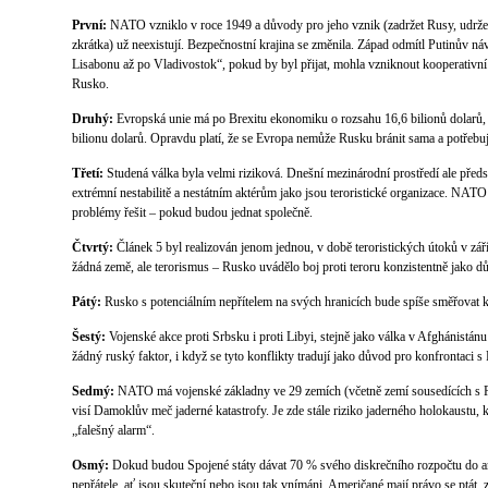
První:
NATO vzniklo v roce 1949 a důvody pro jeho vznik (zadržet Rusy, udrž
zkrátka) už neexistují. Bezpečnostní krajina se změnila. Západ odmítl Putinův n
Lisabonu až po Vladivostok“, pokud by byl přijat, mohla vzniknout kooperativní b
Rusko.
Druhý:
Evropská unie má po Brexitu ekonomiku o rozsahu 16,6 bilionů dolarů,
bilionu dolarů. Opravdu platí, že se Evropa nemůže Rusku bránit sama a potře
Třetí:
Studená válka byla velmi riziková. Dnešní mezinárodní prostředí ale předst
extrémní nestabilitě a nestátním aktérům jako jsou teroristické organizace. NATO
problémy řešit – pokud budou jednat společně.
Čtvrtý:
Článek 5 byl realizován jenom jednou, v době teroristických útoků v z
žádná země, ale terorismus – Rusko uvádělo boj proti teroru konzistentně jako d
Pátý:
Rusko s potenciálním nepřítelem na svých hranicích bude spíše směřovat k 
Šestý:
Vojenské akce proti Srbsku i proti Libyi, stejně jako válka v Afghánistá
žádný ruský faktor, i když se tyto konflikty tradují jako důvod pro konfrontaci 
Sedmý:
NATO má vojenské základny ve 29 zemích (včetně zemí sousedících s R
visí Damoklův meč jaderné katastrofy. Je zde stále riziko jaderného holokaustu,
„falešný alarm“.
Osmý:
Dokud budou Spojené státy dávat 70 % svého diskrečního rozpočtu do ar
nepřátele, ať jsou skuteční nebo jsou tak vnímáni. Američané mají právo se ptát, 