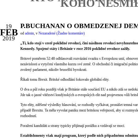
KOHO NESMIE
P.BUCHANAN O OBMEDZENEJ DE
19
FEB
od
admin
,
v
Nezaradené
(Žiadne komentáre)
2019
„Ti, kdo stojí v cestě poklidné revoluci, činí násilnou revoluci nevyhnutelno
Kennedy. Spojené státy i Británie v roce 2016 poklidné revoluce zažily.
Britové poměrem 52:48 odhlasovali rozvázání svazku s Evropskou unií, obnovení
nezávislosti a vytyčení vlastního kurzu své země. O obchodní či imigrační politic
zvolený parlament, nikoliv bruselští byrokrati.
Říkali tomu Brexit. Britské odhodlání šokovalo globální elity.
O dva a půl roku později však je Británie stále součástí EU a nikdo zdá se nedoká
Jde tak o jasné vítězství londýnských a evropských elit nad projevenou vůli brits
Tyto elity, zděšené výsledky hlasování, se rozhodly vyčkávat, pronášet temná var
případě Brexitu. Ta měla vyvolat paniku mezi britskou veřejností, aby si rozmysle
rozhodnutí.
Poražení kandidáti a strany typicky přijímají porážku a vzdávají se moci.
Establishmenty však mají program, který podle nich případnému odmítnut