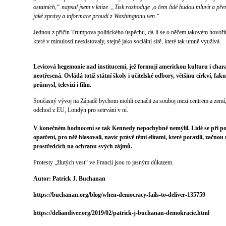
ostatních,“ napsal jsem v knize. „Tisk rozhoduje ‚o čem lidé budou mluvit a př
jaké zprávy a informace proudí z Washingtonu ven.“
Jednou z příčin Trumpova politického úspěchu, dá-li se o něčem takovém hovořit,
které v minulosti neexistovaly, stejně jako sociální sítě, které tak umně využívá.
Levicová hegemonie nad institucemi, jež formují americkou kulturu i chara
neotřesená. Ovládá totiž státní školy i učitelské odbory, většinu církví, fa
průmysl, televizi i film.
Současný vývoj na Západě bychom mohli označit za souboj mezi centrem a zemí, 
odchod z EU, Londýn pro setrvání v ní.
V konečném hodnocení se tak Kennedy nepochybně nemýlil. Lidé se při p
opatření, pro něž hlasovali, navíc právě těmi elitami, které porazili, začno
prostředcích na ochranu svých zájmů.
Protesty „žlutých vest“ ve Francii jsou to jasným důkazem.
Autor: Patrick J. Buchanan
https://buchanan.org/blog/when-democracy-fails-to-deliver-135759
https://deliandiver.org/2019/02/patrick-j-buchanan-demokracie.html