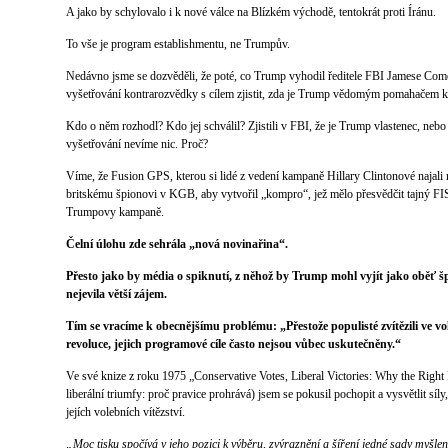
A jako by schylovalo i k nové válce na Blízkém východě, tentokrát proti Íránu.
To vše je program establishmentu, ne Trumpův.
Nedávno jsme se dozvěděli, že poté, co Trump vyhodil ředitele FBI Jamese Come
vyšetřování kontrarozvědky s cílem zjistit, zda je Trump vědomým pomahačem k
Kdo o něm rozhodl? Kdo jej schválil? Zjistili v FBI, že je Trump vlastenec, nebo
vyšetřování nevíme nic. Proč?
Víme, že Fusion GPS, kterou si lidé z vedení kampaně Hillary Clintonové najali n
britskému špionovi v KGB, aby vytvořil „kompro“, jež mělo přesvědčit tajný FI
Trumpovy kampaně.
Čelní úlohu zde sehrála „nová novinařina“.
Přesto jako by média o spiknutí, z něhož by Trump mohl vyjít jako oběť š
nejevila větší zájem.
Tím se vracíme k obecnějšímu problému: „Přestože populisté zvítězili ve v
revoluce, jejich programové cíle často nejsou vůbec uskutečněny.“
Ve své knize z roku 1975 „Conservative Votes, Liberal Victories: Why the Right 
liberální triumfy: proč pravice prohrává) jsem se pokusil pochopit a vysvětlit síly
jejích volebních vítězství.
„Moc tisku spočívá v jeho pozici k výběru, zvýraznění a šíření jedné sady myšlen