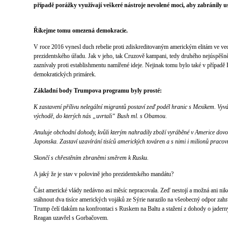
případě porážky využívají veškeré nástroje nevolené moci, aby zabránily 
Říkejme tomu omezená demokracie.
V roce 2016 vynesl duch rebelie proti zdiskreditovaným americkým elitám ve v
prezidentského úřadu. Jak v jeho, tak Cruzově kampani, tedy druhého nejúspěšn
zaznívaly proti establishmentu namířené ideje. Nejinak tomu bylo také v případě
demokratických primárek.
Základní body Trumpova programu byly prosté:
K zastavení přílivu nelegální migrantů postaví zeď podél hranic s Mexikem. Vyvá
východě, do kterých nás „uvrtali“ Bush ml. s Obamou.
Anuluje obchodní dohody, kvůli kterým nahradily zboží vyráběné v Americe dov
Japonska. Zastaví uzavírání tisíců amerických továren a s nimi i milionů pracov
Skončí s chřestěním zbraněmi směrem k Rusku.
A jaký že je stav v polovině jeho prezidentského mandátu?
Část americké vlády nedávno asi měsíc nepracovala. Zeď nestojí a možná ani ni
stáhnout dva tisíce amerických vojáků ze Sýrie narazilo na všeobecný odpor zahr
Trump čelí tlakům na konfrontaci s Ruskem na Baltu a stažení z dohody o jaderný
Reagan uzavřel s Gorbačovem.