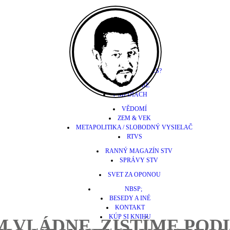
BIO
KTO JE M. MORÉS?
KOMENTÁRE
V MÉDIÁCH
VĚDOMÍ
ZEM & VEK
METAPOLITIKA / SLOBODNÝ VYSIELAČ
RTVS
RANNÝ MAGAZÍN STV
SPRÁVY STV
SVET ZA OPONOU
NBSP;
BESEDY A INÉ
KONTAKT
KÚP SI KNIHU
 VLÁDNE, ZISTÍME POD