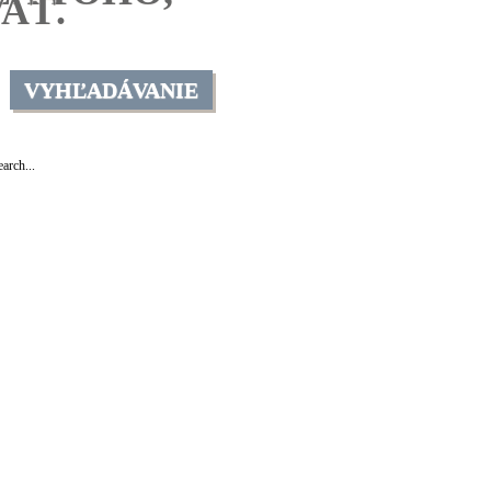
AŤ.
VYHĽADÁVANIE