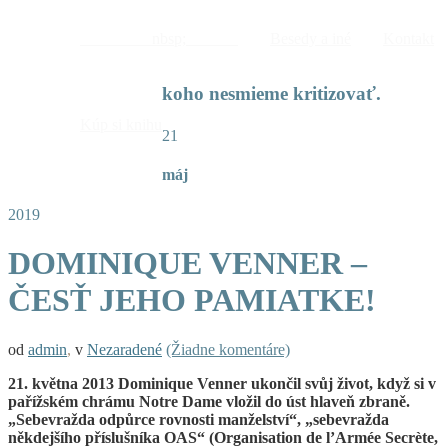
nbsp;
Besedy a iné
Kontakt
koho nesmieme kritizovať.
Kúp si knihu
21
máj
2019
DOMINIQUE VENNER –
ČESŤ JEHO PAMIATKE!
od
admin
,
v
Nezaradené
(Žiadne komentáre)
21. května 2013 Dominique Venner ukončil svůj život, když si v
pařížském chrámu Notre Dame vložil do úst hlaveň zbraně.
„Sebevražda odpůrce rovnosti manželství“, „sebevražda
někdejšího příslušníka OAS“ (Organisation de l’Armée Secrète,