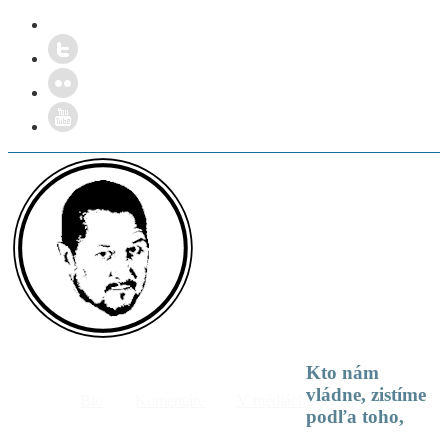
Kto nám
vládne, zistíme
Bio
Komentáre
V médiách
podľa toho,