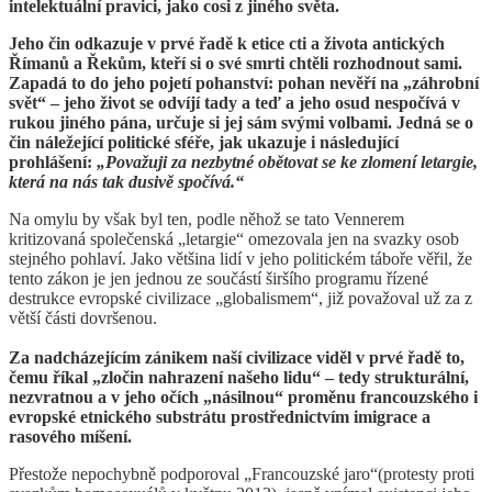
intelektuální pravici, jako cosi z jiného světa.
Jeho čin odkazuje v prvé řadě k etice cti a života antických
Římanů a Řekům, kteří si o své smrti chtěli rozhodnout sami.
Zapadá to do jeho pojetí pohanství: pohan nevěří na „záhrobní
svět“ – jeho život se odvíjí tady a teď a jeho osud nespočívá v
rukou jiného pána, určuje si jej sám svými volbami. Jedná se o
čin náležející politické sféře, jak ukazuje i následující
prohlášení:
„Považuji za nezbytné obětovat se ke zlomení letargie,
která na nás tak dusivě spočívá.“
Na omylu by však byl ten, podle něhož se tato Vennerem
kritizovaná společenská „letargie“ omezovala jen na svazky osob
stejného pohlaví. Jako většina lidí v jeho politickém táboře věřil, že
tento zákon je jen jednou ze součástí širšího programu řízené
destrukce evropské civilizace „globalismem“, již považoval už za z
větší části dovršenou.
Za nadcházejícím zánikem naší civilizace viděl v prvé řadě to,
čemu říkal „zločin nahrazení našeho lidu“ – tedy strukturální,
nezvratnou a v jeho očích „násilnou“ proměnu francouzského i
evropské etnického substrátu prostřednictvím imigrace a
rasového míšení.
Přestože nepochybně podporoval „Francouzské jaro“(protesty proti