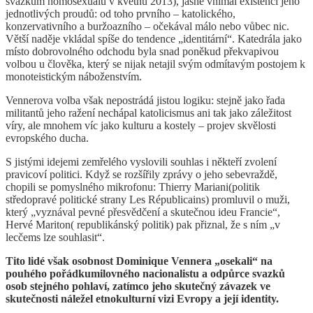
svazkům homosexuálů v květnu 2013), jasně vnímal existenci jeho
jednotlivých proudů: od toho prvního – katolického,
konzervativního a buržoazního – očekával málo nebo vůbec nic.
Větší naděje vkládal spíše do tendence „identitární“. Katedrála jako
místo dobrovolného odchodu byla snad poněkud překvapivou
volbou u člověka, který se nijak netajil svým odmítavým postojem k
monoteistickým náboženstvím.
Vennerova volba však nepostrádá jistou logiku: stejně jako řada
militantů jeho ražení nechápal katolicismus ani tak jako záležitost
víry, ale mnohem víc jako kulturu a kostely – projev skvělosti
evropského ducha.
S jistými idejemi zemřelého vyslovili souhlas i někteří zvolení
pravicoví politici. Když se rozšířily zprávy o jeho sebevraždě,
chopili se pomyslného mikrofonu: Thierry Mariani(politik
středopravé politické strany Les Républicains) promluvil o muži,
který „vyznával pevné přesvědčení a skutečnou ideu Francie“,
Hervé Mariton( republikánský politik) pak přiznal, že s ním „v
lecčems lze souhlasit“.
Tito lidé však osobnost Dominique Vennera „osekali“ na
pouhého pořádkumilovného nacionalistu a odpůrce svazků
osob stejného pohlaví, zatímco jeho skutečný závazek ve
skutečnosti náležel etnokulturní vizi Evropy a její identity.