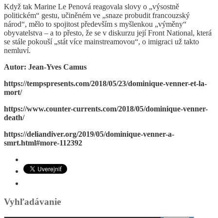
Když tak Marine Le Penová reagovala slovy o „výsostně
politickém“ gestu, učiněném ve „snaze probudit francouzský
národ“, mělo to spojitost především s myšlenkou „výměny“
obyvatelstva – a to přesto, že se v diskurzu její Front National, která
se stále pokouší „stát více mainstreamovou“, o imigraci už takto
nemluví.
Autor: Jean-Yves Camus
https://tempspresents.com/2018/05/23/dominique-venner-et-la-
mort/
https://www.counter-currents.com/2018/05/dominique-venner-
death/
https://deliandiver.org/2019/05/dominique-venner-a-
smrt.html#more-112392
Vyhľadávanie