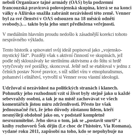
neboli Organizace tajné armády (OAS) byla podzemní
francouzská pravicová polovojenská skupina, která se na konci
války o Alžírsko snažila zabránit nezávislosti této země. Venner
byl za své členství v OAS odsouzen na 18 měsíců odnětí
svobody.)… takto byla jeho smrt předložena veřejnosti.
V mediálním hlavním proudu nedošlo k zásadnější korekci tohoto
nesprávného výkladu.
Tento historik a spisovatel svůj ideál popisoval jako „vojensko-
mystický řád“. Později však s aktivní činností ve skupinách, jež
podle něj sklouzávaly ke sterilnímu aktivismu a do štítu si hrdě
vytyčovaly své porážky, skoncoval. Ještě než se etabloval v jednu z
čelních postav Nové pravice, s níž sdílel víru v etnopluralismus,
pohanství i elitářství, vytvořil si Venner svou vlastní ideologii.
Udržoval si nezávislost na politických stranách i klanech.
Pohnutky jeho rozhodnutí vzít si život byly stejně jako u každé
sebevraždy osobní, a tak je na místě zachovávat ve všech
komentářích jistou míru zdrženlivosti. Přesto lze však
jednoznačně říct, že jeho důvody zůstanou lidem, kteří
nesmýšlejí obdobně jako on, v podstatě kompletně
nesrozumitelné. Jeho slova o tom, jak se „postavit smrti“ z
knihy rozhovorů Šok dějin (Le choc de l’histoire, Via Romana),
vydané roku 2011, zapůsobí na toho, kdo se nepohybuje na